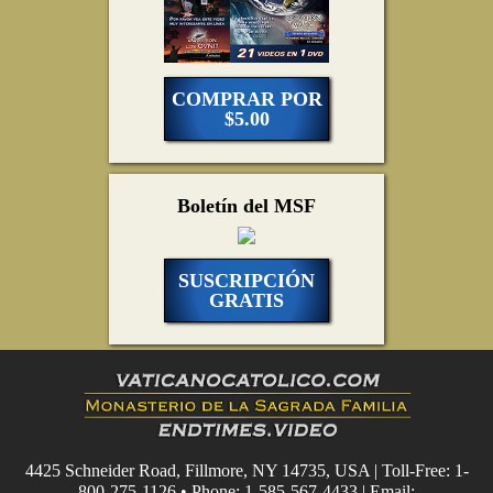
COMPRAR POR
$5.00
Boletín del MSF
SUSCRIPCIÓN
GRATIS
4425 Schneider Road, Fillmore, NY 14735, USA | Toll-Free: 1-
800-275-1126 • Phone: 1-585-567-4433 | Email: