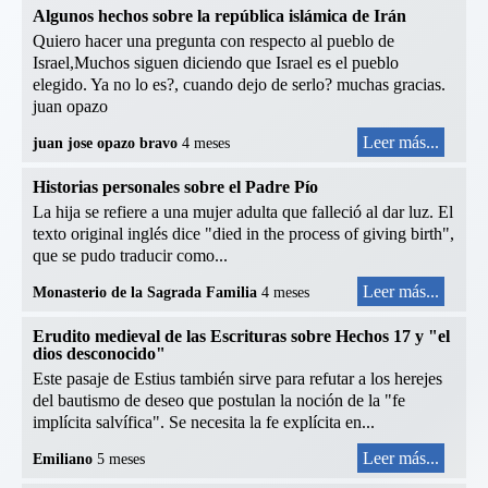
Algunos hechos sobre la república islámica de Irán
Quiero hacer una pregunta con respecto al pueblo de
Israel,Muchos siguen diciendo que Israel es el pueblo
elegido. Ya no lo es?, cuando dejo de serlo? muchas gracias.
juan opazo
Leer más...
juan jose opazo bravo
4 meses
Historias personales sobre el Padre Pío
La hija se refiere a una mujer adulta que falleció al dar luz. El
texto original inglés dice "died in the process of giving birth",
que se pudo traducir como...
Leer más...
Monasterio de la Sagrada Familia
4 meses
Erudito medieval de las Escrituras sobre Hechos 17 y "el
dios desconocido"
Este pasaje de Estius también sirve para refutar a los herejes
del bautismo de deseo que postulan la noción de la "fe
implícita salvífica". Se necesita la fe explícita en...
Leer más...
Emiliano
5 meses