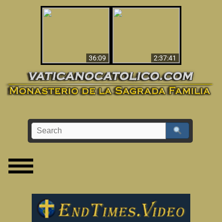
Le dispararon y vio el
Los ‘magos’ prueban
infierno - Video
la existencia del
impactante que
mundo espiritual
debería ver
36:09
2:37:41