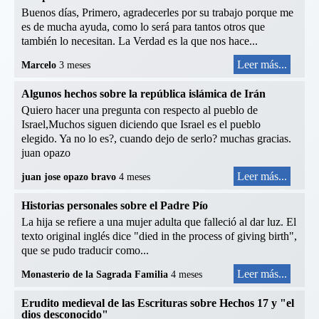
Buenos días, Primero, agradecerles por su trabajo porque me
es de mucha ayuda, como lo será para tantos otros que
también lo necesitan. La Verdad es la que nos hace...
Leer más...
Marcelo
3 meses
Algunos hechos sobre la república islámica de Irán
Quiero hacer una pregunta con respecto al pueblo de
Israel,Muchos siguen diciendo que Israel es el pueblo
elegido. Ya no lo es?, cuando dejo de serlo? muchas gracias.
juan opazo
Leer más...
juan jose opazo bravo
4 meses
Historias personales sobre el Padre Pío
La hija se refiere a una mujer adulta que falleció al dar luz. El
texto original inglés dice "died in the process of giving birth",
que se pudo traducir como...
Leer más...
Monasterio de la Sagrada Familia
4 meses
Erudito medieval de las Escrituras sobre Hechos 17 y "el
dios desconocido"