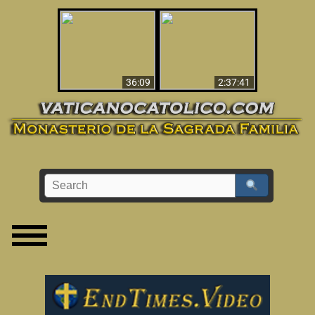
Le dispararon y vio el
Los ‘magos’ prueban
infierno - Video
la existencia del
impactante que
mundo espiritual
debería ver
36:09
2:37:41