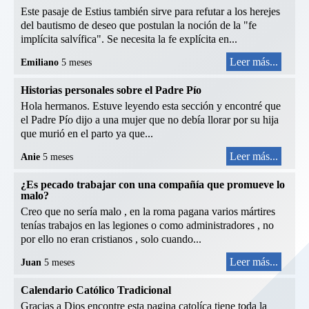
Este pasaje de Estius también sirve para refutar a los herejes
del bautismo de deseo que postulan la noción de la "fe
implícita salvífica". Se necesita la fe explícita en...
Leer más...
Emiliano
5 meses
Historias personales sobre el Padre Pío
Hola hermanos. Estuve leyendo esta sección y encontré que
el Padre Pío dijo a una mujer que no debía llorar por su hija
que murió en el parto ya que...
Leer más...
Anie
5 meses
¿Es pecado trabajar con una compañía que promueve lo
malo?
Creo que no sería malo , en la roma pagana varios mártires
tenías trabajos en las legiones o como administradores , no
por ello no eran cristianos , solo cuando...
Leer más...
Juan
5 meses
Calendario Católico Tradicional
Gracias a Dios encontre esta pagina catolíca tiene toda la