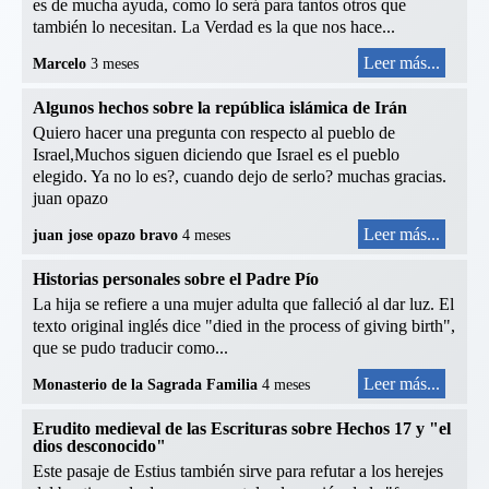
es de mucha ayuda, como lo será para tantos otros que
también lo necesitan. La Verdad es la que nos hace...
Leer más...
Marcelo
3 meses
Algunos hechos sobre la república islámica de Irán
Quiero hacer una pregunta con respecto al pueblo de
Israel,Muchos siguen diciendo que Israel es el pueblo
elegido. Ya no lo es?, cuando dejo de serlo? muchas gracias.
juan opazo
Leer más...
juan jose opazo bravo
4 meses
Historias personales sobre el Padre Pío
La hija se refiere a una mujer adulta que falleció al dar luz. El
texto original inglés dice "died in the process of giving birth",
que se pudo traducir como...
Leer más...
Monasterio de la Sagrada Familia
4 meses
Erudito medieval de las Escrituras sobre Hechos 17 y "el
dios desconocido"
Este pasaje de Estius también sirve para refutar a los herejes