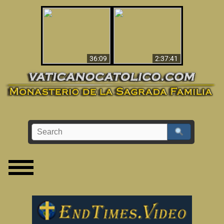
Le dispararon y vio el
Los ‘magos’ prueban
infierno - Video
la existencia del
impactante que
mundo espiritual
debería ver
36:09
2:37:41