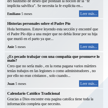
del bautismo de deseo que postulan la noción de la "fe
implícita salvífica". Se necesita la fe explícita en...
Leer más...
Emiliano
5 meses
Historias personales sobre el Padre Pío
Hola hermanos. Estuve leyendo esta sección y encontré que
el Padre Pío dijo a una mujer que no debía llorar por su hija
que murió en el parto ya que...
Leer más...
Anie
5 meses
¿Es pecado trabajar con una compañía que promueve lo
malo?
Creo que no sería malo , en la roma pagana varios mártires
tenías trabajos en las legiones o como administradores , no
por ello no eran cristianos , solo cuando...
Leer más...
Juan
5 meses
Calendario Católico Tradicional
Gracias a Dios encontre esta pagina catolíca tiene toda la
información completa que necesito.