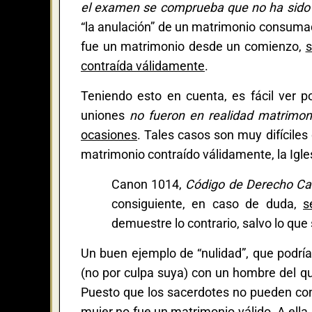
el examen se comprueba que no ha sido 
“la anulación” de un matrimonio consumad
fue un matrimonio desde un comienzo,
s
contraída válidamente
.
Teniendo esto en cuenta, es fácil ver p
uniones
no fueron en realidad matrimo
ocasiones
. Tales casos son muy difíciles
matrimonio contraído válidamente, la Igle
Canon 1014,
Código de Derecho Ca
consiguiente, en caso de duda,
s
demuestre lo contrario, salvo lo que
Un buen ejemplo de “nulidad”, que podría
(no por culpa suya) con un hombre del q
Puesto que los sacerdotes no pueden co
mujer no fue un matrimonio válido. A ella 