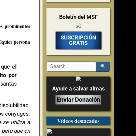
Boletín del MSF
os prominentes
SUSCRIPCIÓN
alquier persona
GRATIS
s que
el
lto por
 santas
Ayude a salvar almas
Enviar Donación
isolubilidad.
os cónyuges.
Vídeos destacados
 se utiliza a
, pero que en