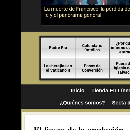
La muerte de Francisco, la pérdida de
fe y el panorama general
¿Por qu
Calendario
Padre Pio
infierno d
Católico
etern
Fuera d
Las herejías en
Pasos de
Iglesia 
el Vaticano II
Conversión
salvac
Inicio
Tienda En Líne
¿Quiénes somos?
Secta d
El fiasco de la anulación