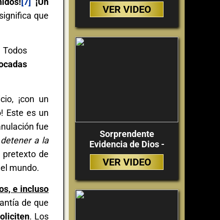
idos!
[7]
¡Un
VER VIDEO
significa que
. Todos
vocadas
cio, ¡con un
! Este es un
 anulación fue
Sorprendente
detener a la
Evidencia de Dios -
l pretexto de
VER VIDEO
e el mundo.
os, e incluso
rantía de que
oliciten
. Los