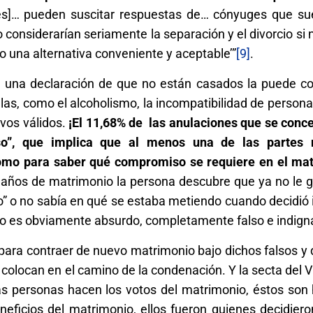
des]… pueden suscitar respuestas de… cónyuges que s
onsiderarían seriamente la separación y el divorcio si 
 una alternativa conveniente y aceptable’”
[9]
.
a una declaración de que no están casados la puede co
las, como el alcoholismo, la incompatibilidad de personal
ivos válidos.
¡El 11,68% de las anulaciones que se conc
so”, que implica que al menos una de las partes 
como para saber qué compromiso se requiere en el mat
s años de matrimonio la persona descubre que ya no le 
ro” o no sabía en qué se estaba metiendo cuando decidió
to es obviamente absurdo, completamente falso e indign
para contraer de nuevo matrimonio bajo dichos falsos y
locan en el camino de la condenación. Y la secta del Va
s personas hacen los votos del matrimonio, éstos son 
neficios del matrimonio, ellos fueron quienes decidiero