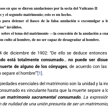
sos en que se dieron anulaciones por la secta del Vaticano II
io y el segundo matrimonio; esto es un hecho.
para detener el fiasco de la falsa anulación o excomulgar a l
s” inválidos.
I sobre el tema del matrimonio ―la concesión de la anulación a cu
u culto al hombre, de no ser capaz de desagradar al hombre.
24 de diciembre de 1902: “De ello se deduce entonce
ando está totalmente consumado
…
no puede ser disue
muerte de alguno de los cónyuges
, de acuerdo con las
o separe el hombre’”
[1]
.
piedades esenciales del matrimonio son la unidad y la ind
onsumado es vinculante hasta que la muerte separe a l
e un matrimonio sacramental consumado.
La expresión
n de nulidad de una unión presunta de ser un matrimonio