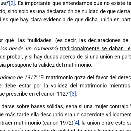
así
”
[2]
. Es importante que entendamos que no existe t
o, sino sólo es una declaración de nulidad de que ciert
i es que hay clara evidencia de que dicha unión en part
or qué las “nulidades” (es decir, las declaraciones de
nios desde un comienzo
)
tradicionalmente se daban 
 de probar, y si hay dudas acerca de si una unión en part
sia presupone la validez del matrimonio.
nónico de 1917
: “El matrimonio goza del favor del derec
e debe estar por la validez del matrimonio
mientra
 se prescribe en el canon 1127”
[3]
.
 darse sobre bases sólidas, sería si una mujer contrajo
ue más tarde ella descubrió era un sacerdote válidamen
ntraer matrimonio (canon 1972)
[4]
, la unión entre este s
se le daría un decreto de nulidad de que ella nunca se cas