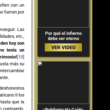
ueñen con un
no fueran por
nseguir. Las
Por qué el infierno
idades, etc.,
debe ser eterno
eden hoy son
VER VIDEO
no tenía un
rimonio!
[10]
gusta más su
 intercambiar
ante.
 deshonestos
ticano II los
hasta que la
n contraerlo.
¡¡Babilonia Ha Caído,