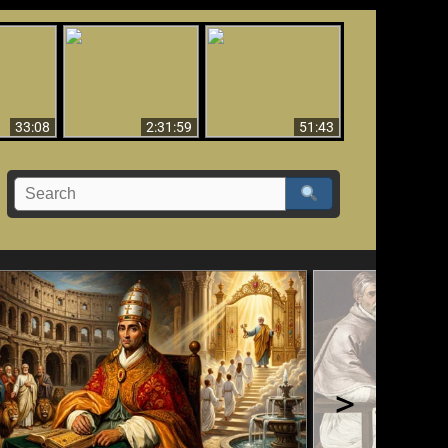
El Tercer Secreto de
Ha Caído,
Creación y Milagros -
Fátima - Edición
do!!
Versión abreviada
Final
33:08
2:31:59
51:43
>