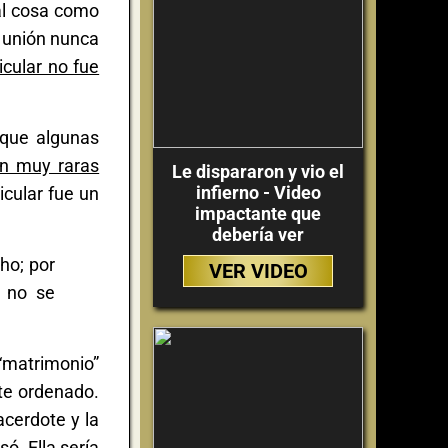
al cosa como
a unión nunca
icular no fue
 que algunas
en muy raras
Le dispararon y vio el
infierno - Video
icular fue un
impactante que
debería ver
ho; por
VER VIDEO
s no se
 “matrimonio”
te ordenado.
acerdote y la
ó. Ella sería