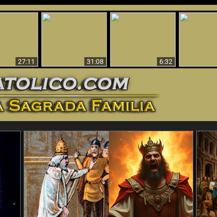
nticristo
Sorprendente
Por qué el infierno
¡¡Babilonia 
tificado!
Evidencia de Dios -
debe ser eterno
Ha Caí
27:11
31:08
6:32