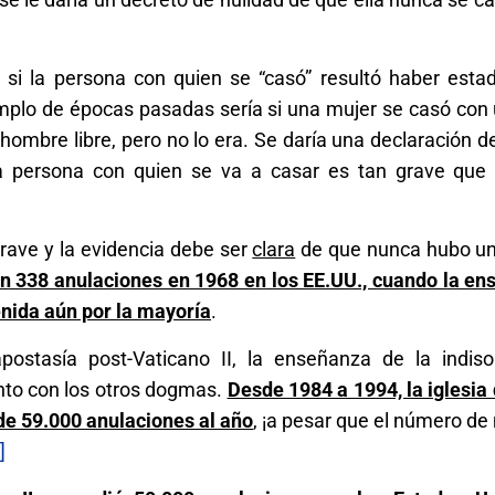
a si la persona con quien se “casó” resultó haber esta
emplo de épocas pasadas sería si una mujer se casó con
ombre libre, pero no lo era. Se daría una declaración d
la persona con quien se va a casar es tan grave que
grave y la evidencia debe ser
clara
de que nunca hubo un
n 338 anulaciones en 1968 en los EE.UU., cuando la en
enida aún por la mayoría
.
ostasía post-Vaticano II, la enseñanza de la indisol
unto con los otros dogmas.
Desde 1984 a 1994, la iglesia
de 59.000 anulaciones al año
, ¡a pesar que el número d
]