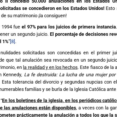
no II concedió 50.000 anulaciones en los Estados Un
olicitadas se concedieron en los Estados Unidos!
Esto 
” de su matrimonio ¡la consiguen!
a 1994 fue
el 97% para los juicios de primera instancia
tener un segundo juicio.
El porcentaje de decisiones re
l 1%
”
[8]
.
nulidades solicitadas son concedidas en el primer jui
de que tal anulación sea revocada en un segundo juicio
trimonio, en
la realidad y en los hechos
. Este fiasco de la
ch Kennedy,
La fe destruida: La lucha de una mujer por 
. Esta tolerancia del divorcio y segundas nupcias con e
umerables familias y se burla de la Iglesia Católica ant
“
En los boletines de la iglesia, en los periódicos católic
ue las anulaciones están disponibles
, a veces con la ga
meten prácticamente la anulación a todos los que la s