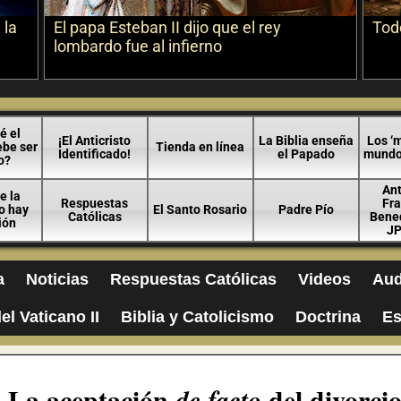
 la
El papa Esteban II dijo que el rey
Todo
lombardo fue al infierno
é el
¡El Anticristo
La Biblia enseña
Los ‘m
ebe ser
Tienda en línea
Identificado!
el Papado
mundo 
o?
An
e la
Respuestas
Fra
no hay
El Santo Rosario
Padre Pío
Católicas
Bened
ión
JP
a
Noticias
Respuestas Católicas
Videos
Aud
el Vaticano II
Biblia y Catolicismo
Doctrina
Es
 – La aceptación
del divorcio
de facto