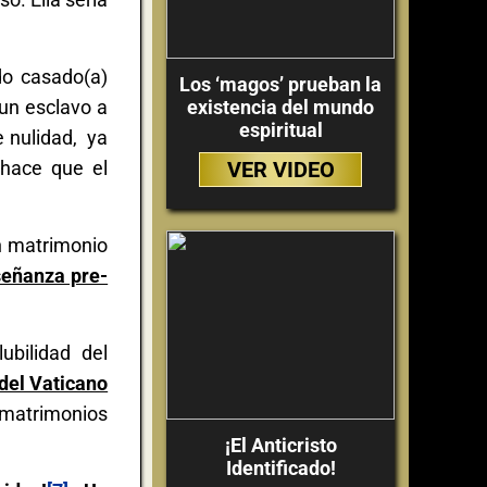
do casado(a)
Los ‘magos’ prueban la
 un esclavo a
existencia del mundo
espiritual
e nulidad, ya
 hace que el
VER VIDEO
 matrimonio
señanza pre-
ubilidad del
 del Vaticano
e matrimonios
¡El Anticristo
Identificado!