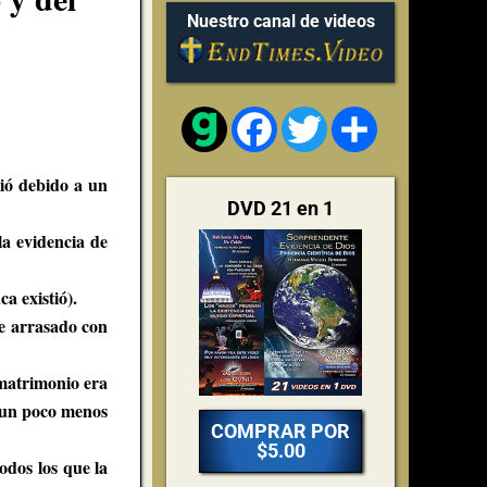
Nuestro canal de videos
Facebook
Twitter
Share
ió debido a un
DVD 21 en 1
la evidencia de
a existió).
ue arrasado con
 matrimonio era
ó un poco menos
COMPRAR POR
$5.00
odos los que la