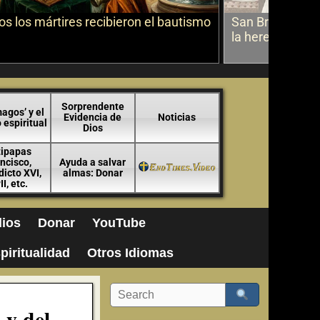
s los mártires recibieron el bautismo
San Bruno sobr
la herejía
Sorprendente
agos’ y el
Evidencia de
Noticias
espiritual
Dios
tipapas
ncisco,
Ayuda a salvar
icto XVI,
almas: Donar
II, etc.
ios
Donar
YouTube
piritualidad
Otros Idiomas
 y del