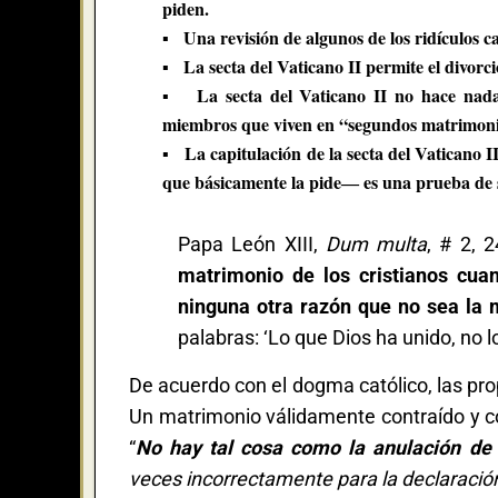
piden.
▪ Una revisión de algunos de los ridículos ca
▪ La secta del Vaticano II permite el divorc
▪ La secta del Vaticano II no hace nada 
miembros que viven en “segundos matrimonio
▪ La capitulación de la secta del Vaticano I
que básicamente la pide― es una prueba de s
Papa León XIII,
Dum multa
, # 2, 
matrimonio de los cristianos cu
ninguna otra razón que no sea la 
palabras: ‘Lo que Dios ha unido, no l
De acuerdo con el dogma católico, las pro
Un matrimonio válidamente contraído y c
“
No hay tal cosa como la anulación d
veces incorrectamente para la declaració