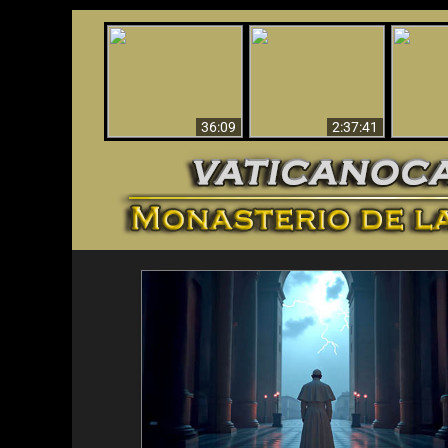
Le dispararon y vio el
Los ‘magos’ prueban
infierno - Video
¡El A
la existencia del
impactante que
Iden
mundo espiritual
debería ver
36:09
2:37:41
<