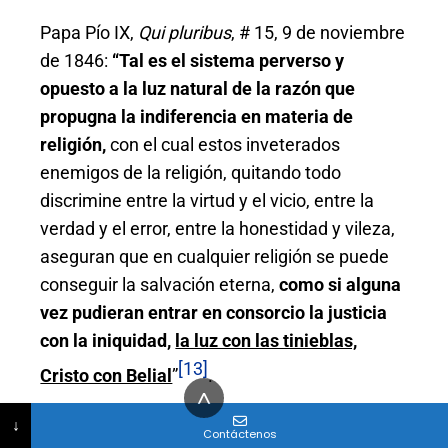
Papa Pío IX,
Qui pluribus
, # 15, 9 de noviembre
de 1846:
“Tal es el sistema perverso y
opuesto a la luz natural de la razó
n
que
propugna la indiferencia en materia de
religió
n,
con el cual estos inveterados
enemigos de la religión, quitando todo
discrimine entre la virtud y el vicio, entre la
verdad y el error, entre la honestidad y vileza,
aseguran que en cualquier religión se puede
conseguir la salvación eterna,
como si alguna
vez pudieran entrar en consorcio la justicia
con la iniquidad,
la luz con las tinieblas,
[13]
Cristo con Belial
”
.
^
El indiferentismo religioso de Juan Pablo II fue tal
Correo electrónico
¿Cuál es su mensaje?
Teléfono (opcional)
No country selected
↓
Contáctenos
vez la característica más común de sus volúmenes