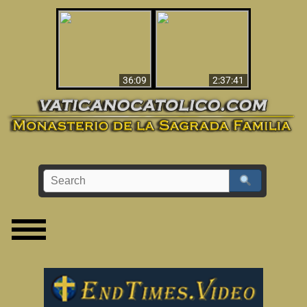
Le dispararon y vio el
Los ‘magos’ prueban
infierno - Video
la existencia del
impactante que
mundo espiritual
debería ver
36:09
2:37:41