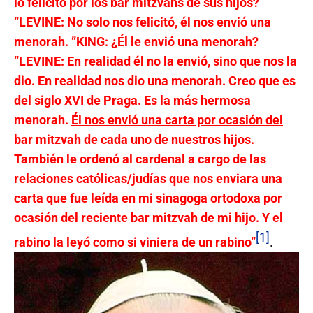
lo felicitó por los bar mitzvahs de sus hijos?
”LEVINE: No solo nos felicitó, él nos envió una
menorah.
”KING: ¿Él le envió una menorah?
”LEVINE: En realidad él no la envió, sino que nos la
dio. En realidad nos dio una menorah. Creo que es
del siglo XVI de Praga. Es la más hermosa
menorah.
É
l nos envi
ó una carta por ocasión del
bar mitzvah de cada uno de nuestros hijos
.
También le ordenó al cardenal a cargo de las
relaciones católicas/judías que nos enviara una
carta que fue leída en mi sinagoga ortodoxa por
ocasión del reciente bar mitzvah de mi hijo. Y el
[1]
rabino la leyó como si viniera de un rabino”
.