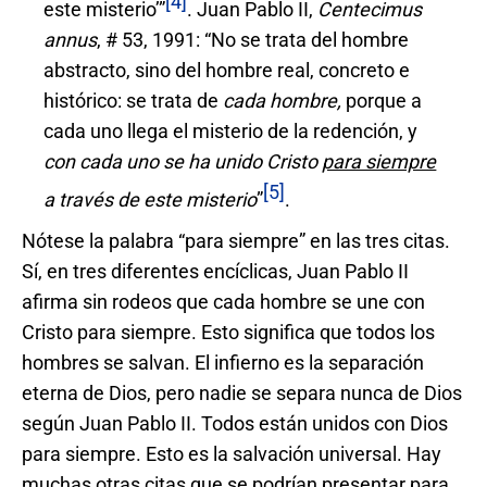
[4]
este misterio’”
. Juan Pablo II,
Centecimus
annus
, # 53, 1991: “No se trata del hombre
abstracto, sino del hombre real, concreto e
histórico: se trata de
cada hombre,
porque a
cada uno llega el misterio de la redención, y
con cada uno se ha unido Cristo
para siempre
[5]
a trav
és de este misterio
”
.
Nótese la palabra “para siempre” en las tres citas.
Sí, en tres diferentes encíclicas, Juan Pablo II
afirma sin rodeos que cada hombre se une con
Cristo para siempre. Esto significa que todos los
hombres se salvan. El infierno es la separación
eterna de Dios, pero nadie se separa nunca de Dios
según Juan Pablo II. Todos están unidos con Dios
para siempre. Esto es la salvación universal. Hay
muchas otras citas que se podrían presentar para