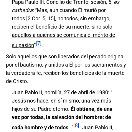
Papa Paulo III, Concilio de Trento, sesión, 6,
ex
cathedra
: “Mas, aun cuando Él murió por
todos [2 Cor. 5, 15], no todos, sin embargo,
reciben el beneficio de su muerte, sino
solo
aquellos a quienes se comunica el mérito de
[7]
su pasió
n
”
.
Solo aquellos que son liberados del pecado original
por el bautismo, y unidos a Él por los sacramentos y
la verdadera fe, reciben los beneficios de la muerte
de Cristo.
Juan Pablo II, homilía, 27 de abril de 1980: “…
Jesús nos hace, en sí mismo, una vez más
hijos de su Padre eterno.
Él obtiene, de una
vez por todas, la salvación del hombre: de
[8]
cada hombre y de todos
…”
. Juan Pablo II,