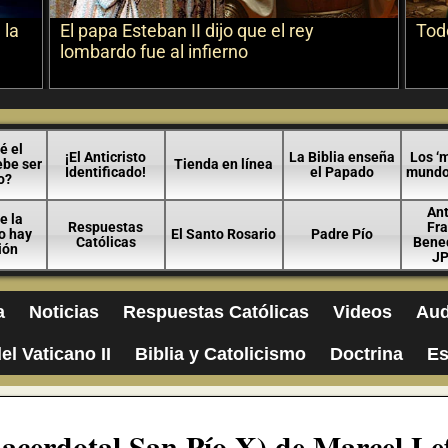
 la
El papa Esteban II dijo que el rey
Todo
lombardo fue al infierno
é el
¡El Anticristo
La Biblia enseña
Los ‘m
ebe ser
Tienda en línea
Identificado!
el Papado
mundo 
o?
An
e la
Respuestas
Fra
no hay
El Santo Rosario
Padre Pío
Católicas
Bened
ión
JP
a
Noticias
Respuestas Católicas
Videos
Aud
el Vaticano II
Biblia y Catolicismo
Doctrina
Es
cerdotal San Pío X) de Marcel Le