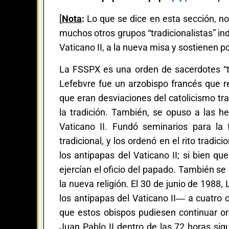
[
Nota
:
Lo que se dice en esta sección, no 
muchos otros grupos “tradicionalistas” in
Vaticano II, a la nueva misa y sostienen p
La FSSPX es una orden de sacerdotes “tra
Lefebvre fue un arzobispo francés que re
que eran desviaciones del catolicismo tra
la tradición. También, se opuso a las he
Vaticano II. Fundó seminarios para la
tradicional, y los ordenó en el rito trad
los antipapas del Vaticano II; si bien q
ejercían el oficio del papado. También se
la nueva religión. El 30 de junio de 1988
los antipapas del Vaticano II― a cuatro o
que estos obispos pudiesen continuar ord
Juan Pablo II dentro de las 72 horas sig