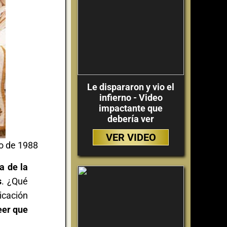
Le dispararon y vio el
infierno - Video
impactante que
debería ver
VER VIDEO
io de 1988
a de la
s
. ¿Qué
icación
eer que