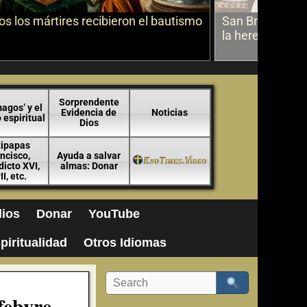
s los mártires recibieron el bautismo
San Bruno sobr
la herejía
Sorprendente
agos’ y el
Evidencia de
Noticias
espiritual
Dios
tipapas
ncisco,
Ayuda a salvar
icto XVI,
almas: Donar
II, etc.
ios
Donar
YouTube
piritualidad
Otros Idiomas
febvre