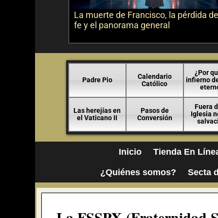
La muerte de Francisco, la pérdida de
fe y el panorama general
¿Por qu
Calendario
Padre Pio
infierno d
Católico
etern
Fuera d
Las herejías en
Pasos de
Iglesia 
el Vaticano II
Conversión
salvac
Inicio
Tienda En Líne
¿Quiénes somos?
Secta d
La FSSPX (Fraternidad Sa