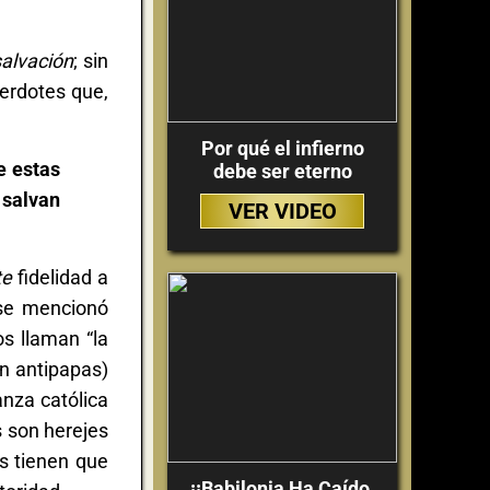
salvación
; sin
erdotes que,
Por qué el infierno
e estas
debe ser eterno
 salvan
VER VIDEO
te
fidelidad a
 se mencionó
s llaman “la
on antipapas)
anza católica
s son herejes
os tienen que
¡¡Babilonia Ha Caído,