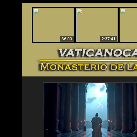
Le dispararon y vio el
Los ‘magos’ prueban
infierno - Video
¡El A
la existencia del
impactante que
Iden
mundo espiritual
debería ver
36:09
2:37:41
<