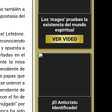
ino también a
apostasía del
Los ‘magos’ prueban la
existencia del mundo
espiritual
el Lefebvre.
VER VIDEO
 reconociendo
e y opuesta a
señadas en el
ente la misa
ependiente de
mos papas que
 se unieron a
ependiente de
con el fin de
¡El Anticristo
mulgado” por
Identificado!
unca ha sido