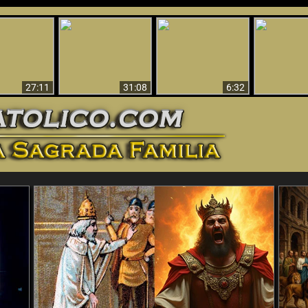
nticristo
Sorprendente
Por qué el infierno
¡¡Babilonia 
tificado!
Evidencia de Dios -
debe ser eterno
Ha Caí
27:11
31:08
6:32