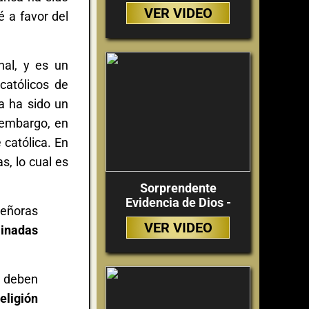
VER VIDEO
é a favor del
al, y es un
católicos de
a ha sido un
 embargo, en
 católica. En
s, lo cual es
Sorprendente
Evidencia de Dios -
“Señoras
VER VIDEO
minadas
e deben
eligión