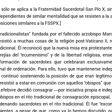
sólo se aplica a la Fraternidad Sacerdotal San Pío X, s
dependientes de similar mentalidad que se resisten a la 
osiciones similares a la FSSPX.]
dicionalistas” fundada por el fallecido arzobispo Marc
sistió a muchas cosas de la religión post-Vaticano II,
dicional. Él reconoció que la nueva misa era protestant
rejías del “ecumenismo” y de la libertad religiosa, en
 formación de sacerdotes que celebraran exclusivam
icional de ordenación. Para ello, tuvo que mantenerse ind
ue continuó sosteniendo la posición de que eran legíti
 resistió a estar en comunión con aquellos “obispos” que
, Lefebvre decidió consagrar ―por iniciativa propia e ind
bispos en el rito tradicional de consagración episcopal, 
enando sacerdotes en el rito tradicional. Él fue “exco
uientes, a pesar de que, como ya lo hemos discutido, n