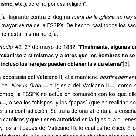
dismo,
etc
.),
pero no por esa religión”.
jía flagrante contra el dogma
fuera de la Iglesia no hay 
 mayor venta de la FSSPX. De hecho, casi todos los sac
ienen esta misma herejía.
tudio
, #2, 27 de mayo de 1832: “
Finalmente, algunas d
rsuadirse a sí mismas y a otros que los hombres no se
ue incluso los herejes pueden obtener la vida eterna
”
[3]
.
 apostasía del Vaticano II, ella mantiene
obstinadamen
s del
Novus Ordo
―la Iglesia del Vaticano II―, como
iempo, la FSSPX no actúa en comunión con los que ello
o
―, o sea los “obispos” y los “papas” (que en realidad s
 es una contradicción. Se trata de una afrenta a la enseñ
 católicos y que tienen autoridad en la Iglesia, a quiene
y los antipapas del Vaticano II), lo cual es herético. Ell