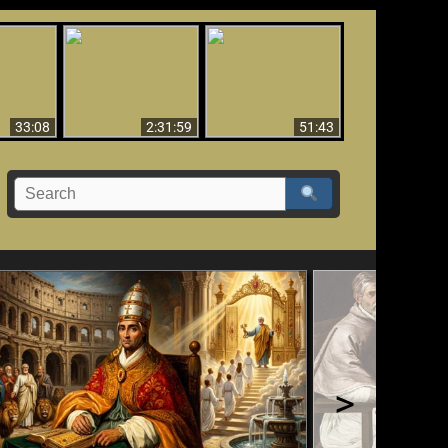
El Tercer Secreto de
Ha Caído,
Creación y Milagros -
Fátima - Edición
do!!
Versión abreviada
Final
33:08
2:31:59
51:43
>