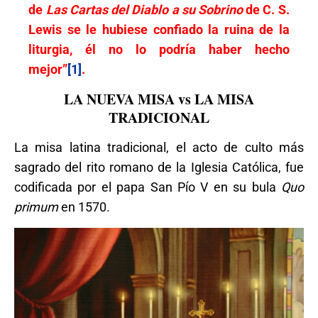
de
Las Cartas del Diablo a su Sobrino
de C. S.
Lewis se le hubiese confiado la ruina de la
liturgia, él no lo podría haber hecho
mejor”
[1]
.
LA NUEVA MISA vs LA MISA
TRADICIONAL
La misa latina tradicional, el acto de culto más
sagrado del rito romano de la Iglesia Católica, fue
codificada por el papa San Pío V en su bula
Quo
primum
en 1570.