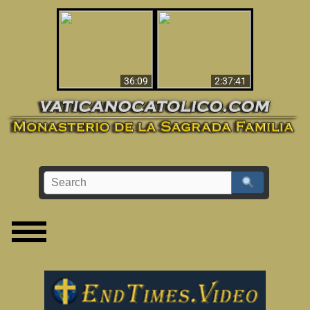
Le dispararon y vio el
Los ‘magos’ prueban
infierno - Video
la existencia del
impactante que
mundo espiritual
debería ver
36:09
2:37:41