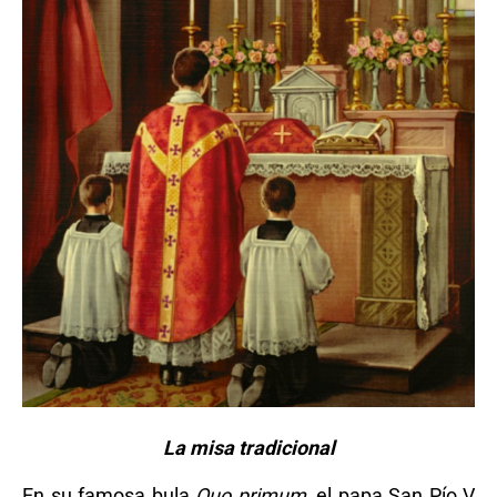
La misa tradicional
En su famosa bula
Quo primum
, el papa San Pío V