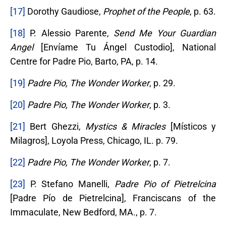
[17]
Dorothy Gaudiose,
Prophet of the People
, p. 63.
[18]
P. Alessio Parente,
Send Me Your Guardian
Angel
[Envíame Tu Ángel Custodio], National
Centre for Padre Pio, Barto, PA, p. 14.
[19]
Padre Pio, The Wonder Worker
, p. 29.
[20]
Padre Pio, The Wonder Worker
, p. 3.
[21]
Bert Ghezzi,
Mystics & Miracles
[Místicos y
Milagros], Loyola Press, Chicago, IL. p. 79.
[22]
Padre Pio, The Wonder Worker
, p. 7.
[23]
P. Stefano Manelli,
Padre Pio of Pietrelcina
[Padre Pío de Pietrelcina], Franciscans of the
Immaculate, New Bedford, MA., p. 7.