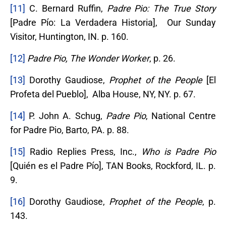
[11]
C. Bernard Ruffin,
Padre Pio: The True Story
[Padre Pío: La Verdadera Historia], Our Sunday
Visitor, Huntington, IN. p. 160.
[12]
Padre Pio, The Wonder Worker
, p. 26.
[13]
Dorothy Gaudiose,
Prophet of the People
[El
Profeta del Pueblo], Alba House, NY, NY. p. 67.
[14]
P. John A. Schug,
Padre Pio
, National Centre
for Padre Pio, Barto, PA. p. 88.
[15]
Radio Replies Press, Inc.,
Who is Padre Pio
[Quién es el Padre Pío], TAN Books, Rockford, IL. p.
9.
[16]
Dorothy Gaudiose,
Prophet of the People
, p.
143.