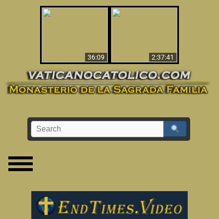
Le dispararon y vio el
Los ‘magos’ prueban
infierno - Video
la existencia del
impactante que
mundo espiritual
debería ver
36:09
2:37:41