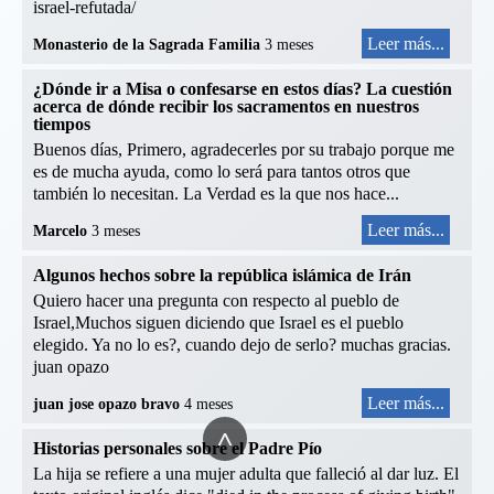
israel-refutada/
Leer más...
Monasterio de la Sagrada Familia
3 meses
¿Dónde ir a Misa o confesarse en estos días? La cuestión
acerca de dónde recibir los sacramentos en nuestros
tiempos
Buenos días, Primero, agradecerles por su trabajo porque me
es de mucha ayuda, como lo será para tantos otros que
también lo necesitan. La Verdad es la que nos hace...
Leer más...
Marcelo
3 meses
Algunos hechos sobre la república islámica de Irán
Quiero hacer una pregunta con respecto al pueblo de
Israel,Muchos siguen diciendo que Israel es el pueblo
elegido. Ya no lo es?, cuando dejo de serlo? muchas gracias.
juan opazo
Leer más...
juan jose opazo bravo
4 meses
^
Historias personales sobre el Padre Pío
La hija se refiere a una mujer adulta que falleció al dar luz. El