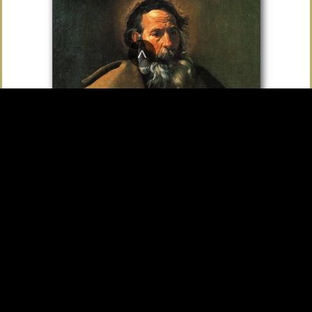
^
“No llames padre o maestro a
nadie en la tierra” – ¿Qué
significa?