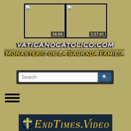
Le dispararon y vio el
Los ‘magos’ prueban
infierno - Video
la existencia del
impactante que
mundo espiritual
debería ver
36:09
2:37:41