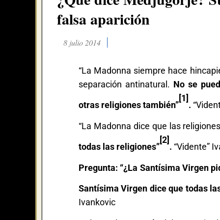
falsa aparición
8 julio 2014
“La Madonna siempre hace hincapié 
separación antinatural.
No se pued
[1]
otras religiones también”
.
“Viden
“La Madonna dice que las religiones
[2]
todas las religiones”
.
“Vidente” I
Pregunta: “¿La Santísima Virgen pi
Santísima Virgen dice que todas las 
Ivankovic