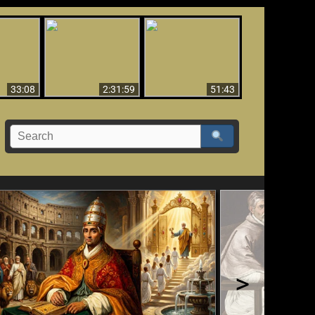
El Tercer Secreto de
Ha Caído,
Creación y Milagros -
Fátima - Edición
do!!
Versión abreviada
Final
33:08
2:31:59
51:43
>