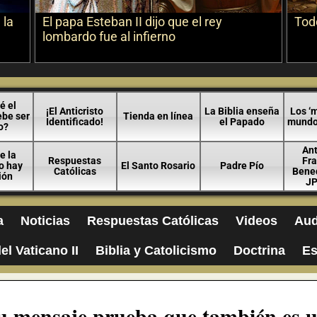
 la
El papa Esteban II dijo que el rey
Todo
lombardo fue al infierno
é el
¡El Anticristo
La Biblia enseña
Los ‘m
ebe ser
Tienda en línea
Identificado!
el Papado
mundo 
o?
An
e la
Respuestas
Fra
no hay
El Santo Rosario
Padre Pío
Católicas
Bened
ión
JP
a
Noticias
Respuestas Católicas
Videos
Aud
el Vaticano II
Biblia y Catolicismo
Doctrina
Es
u mensaje prueba que también es 