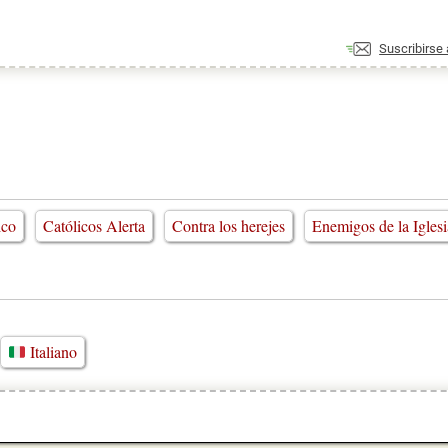
Suscribirse
ico
Católicos Alerta
Contra los herejes
Enemigos de la Iglesi
Italiano