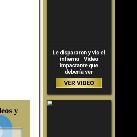
Le dispararon y vio el
infierno - Video
impactante que
debería ver
VER VIDEO
deos y