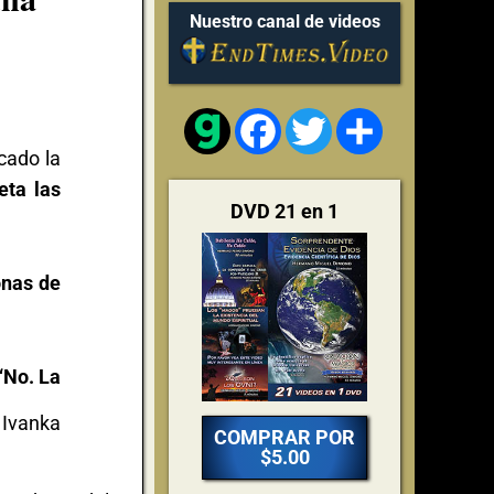
Nuestro canal de videos
Facebook
Twitter
Share
cado la
eta las
DVD 21 en 1
onas de
“No. La
 Ivanka
COMPRAR POR
$5.00