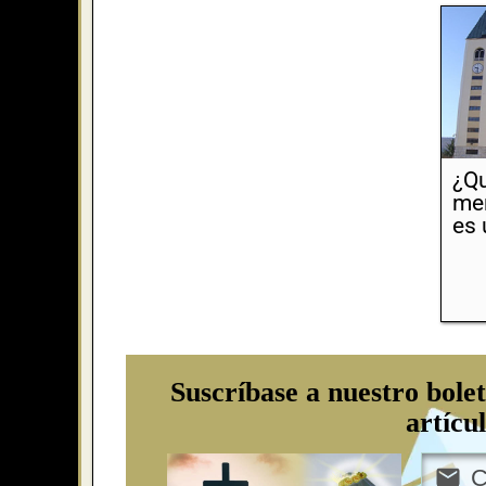
¿Qu
men
es 
Suscríbase a nuestro bolet
artícu