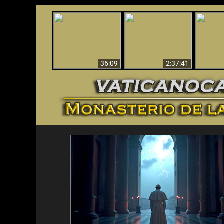
Le dispararon y vio el
Los ‘magos’ prueban
infierno - Video
¡El A
la existencia del
impactante que
Iden
mundo espiritual
debería ver
36:09
2:37:41
<