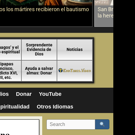
s los mártires recibieron el bautismo
San Bruno sobr
la herejía
Sorprendente
agos’ y el
Evidencia de
Noticias
espiritual
Dios
tipapas
ncisco,
Ayuda a salvar
icto XVI,
almas: Donar
II, etc.
ios
Donar
YouTube
piritualidad
Otros Idiomas
una