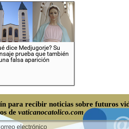
é dice Medjugorje? Su
saje prueba que también
una falsa aparición
ín para recibir noticias sobre futuros vi
los de
vaticanocatolico.com