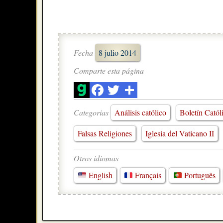
Fecha
8 julio 2014
Comparte esta página
Categorias
Análisis católico
Boletín Catól
Falsas Religiones
Iglesia del Vaticano II
Otros idiomas
English
Français
Português