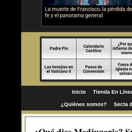
La muerte de Francisco, la pérdida de
fe y el panorama general
¿Por qu
Calendario
Padre Pio
infierno d
Católico
etern
Fuera d
Las herejías en
Pasos de
Iglesia 
el Vaticano II
Conversión
salvac
Inicio
Tienda En Líne
¿Quiénes somos?
Secta d
¿Qué dice Medjugorje? S