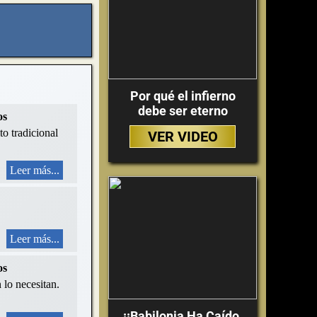
Por qué el infierno
debe ser eterno
os
to tradicional
VER VIDEO
Leer más...
Leer más...
os
 lo necesitan.
¡¡Babilonia Ha Caído,