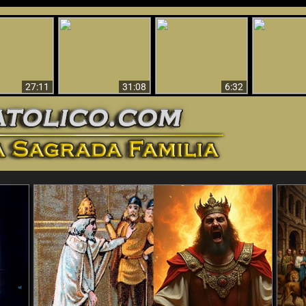
nticristo
Sorprendente
Por qué el infierno
¡¡Babilonia 
tificado!
Evidencia de Dios -
debe ser eterno
Ha Caí
27:11
31:08
6:32