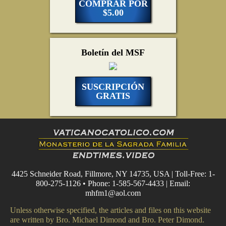
COMPRAR POR
$5.00
Boletín del MSF
SUSCRIPCIÓN
GRATIS
4425 Schneider Road, Fillmore, NY 14735, USA | Toll-Free: 1-
800-275-1126 • Phone: 1-585-567-4433 | Email:
mhfm1@aol.com
Unless otherwise specified, the articles and files on this website
are written by Bro. Michael Dimond and Bro. Peter Dimond.