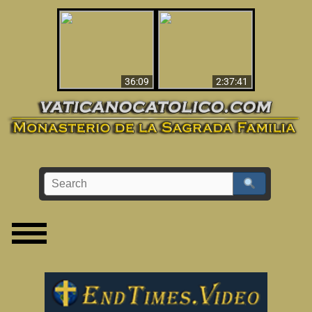
Le dispararon y vio el
Los ‘magos’ prueban
infierno - Video
la existencia del
impactante que
mundo espiritual
debería ver
36:09
2:37:41