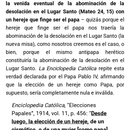
la venida eventual de la abominación de la
desolación en el Lugar Santo (Mateo 24, 15) con
un hereje que finge ser el papa
– quizás porque el
hereje que finge ser el papa nos traería la
abominación de la desolación en el Lugar Santo (la
nueva misa), como nosotros creemos es el caso, o
bien, porque el mismo antipapa herético
constituiría la abominación de la desolación en el
Lugar Santo.
La Enciclopedia Católica
repite esta
verdad declarada por el Papa Pablo IV, afirmando
que la elección de un hereje como Papa, por
supuesto, sería completamente nula e inválida.
Enciclopedia Católica
, “Elecciones
Papales”, 1914, vol. 11, p. 456: “
Desde
luego, la elección de un hereje
, de un
cismático, o de una mujer [
como papa]