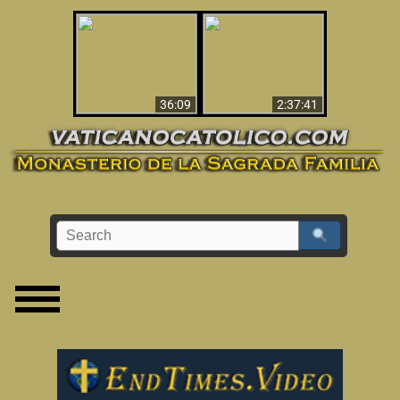
Le dispararon y vio el
Los ‘magos’ prueban
infierno - Video
la existencia del
impactante que
mundo espiritual
debería ver
36:09
2:37:41