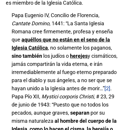
es miembro de la Iglesia Católica.
Papa Eugenio IV, Concilio de Florencia,
Cantate Domino
, 1441: “La Santa Iglesia
Romana cree firmemente, profesa y enseña
que
aquéllos que no están en el seno de la
Iglesia Católica
, no solamente los paganos,
sino también
los judíos o
herejes
y cismáticos,
jamás compartirán la vida eterna, e irán
irremediablemente al fuego eterno preparado
para el diablo y sus ángeles, a no ser que se
hayan unido a la Iglesia antes de morir…”
[2]
.
Papa Pío XII,
Mystici corporis Christi
, # 23, 29
de junio de 1943: “Puesto que no todos los
pecados, aunque graves,
separan
por su
misma naturaleza
al hombre del cuerpo de la
Iglesia, como lo hacen el cisma, la herejía o