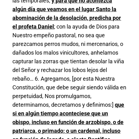
las temporales;
y para que no acontezca
algún día que veamos en el lugar Santo la
abominación de la desolación, predicha por
el profeta Daniel
; con la ayuda de Dios para
Nuestro empeño pastoral, no sea que
parezcamos perros mudos, ni mercenarios, o
dañados los malos vinicultores, anhelamos
capturar las zorras que tientan desolar la viña
del Señor y rechazar los lobos lejos del
rebaño… 6. Agregamos, [por esta Nuestra
Constitución, que debe seguir siendo válida en
perpetuidad, Nos promulgamos,
determinamos, decretamos y definimos:]
que
si en algún tiempo aconteciese que un
obispo, incluso en función de arzobispo, o de
patriarca, o primado; o un cardenal, incluso