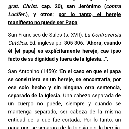
grat. Christ
. cap. 20), san Jerónimo (
contra
Lucifer
.), y otros;
por lo tanto, el hereje
manifiesto no puede ser Papa
”.
San Francisco de Sales (s. XVII),
La Controversia
Católica,
Ed. inglesa,pp. 305-306:
“
Ahora, cuando
él [el papa] es explícitamente hereje, cae ipso
facto de su dignidad y fuera de la Iglesia
...”.
San Antonino (1459): “
En el caso en que el papa
se convirtiera en un hereje, se encontraría, por
ese solo hecho y sin ninguna otra sentencia,
separado de la Iglesia.
Una cabeza separada de
un cuerpo no puede, siempre y cuando se
mantenga separado, ser cabeza de la misma
entidad de la que fue cortada. Por lo tanto, un
papa que se separara de la Iglesia por la herejía,