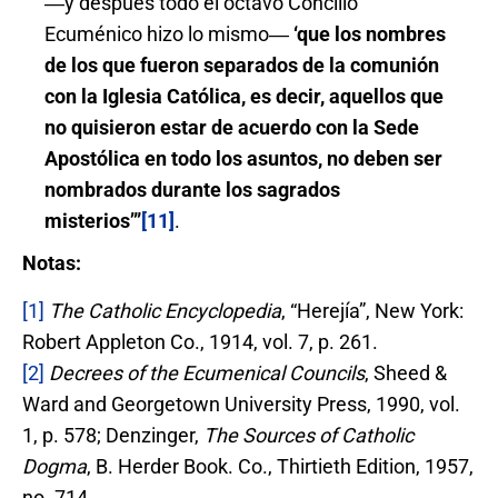
―y después todo el octavo Concilio
Ecuménico hizo lo mismo―
‘que los nombres
de los que fueron separados de la comunión
con la Iglesia Católica, es decir, aquellos que
no quisieron estar de acuerdo con la Sede
Apostólica en todo los asuntos, no deben ser
nombrados durante los sagrados
misterios’”
[11]
.
Notas:
[1]
The Catholic Encyclopedia
, “Herejía”, New York:
Robert Appleton Co., 1914, vol. 7, p. 261.
[2]
Decrees of the Ecumenical Councils
, Sheed &
Ward and Georgetown University Press, 1990, vol.
1, p. 578; Denzinger,
The Sources of Catholic
Dogma
, B. Herder Book. Co., Thirtieth Edition, 1957,
no. 714.