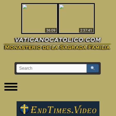
Le dispararon y vio el
Los ‘magos’ prueban
infierno - Video
la existencia del
impactante que
mundo espiritual
debería ver
36:09
2:37:41