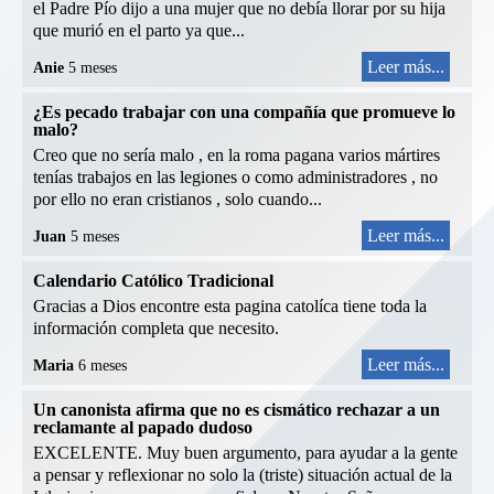
el Padre Pío dijo a una mujer que no debía llorar por su hija
que murió en el parto ya que...
Leer más...
Anie
5 meses
¿Es pecado trabajar con una compañía que promueve lo
malo?
Creo que no sería malo , en la roma pagana varios mártires
tenías trabajos en las legiones o como administradores , no
por ello no eran cristianos , solo cuando...
Leer más...
Juan
5 meses
Calendario Católico Tradicional
Gracias a Dios encontre esta pagina catolíca tiene toda la
información completa que necesito.
Leer más...
Maria
6 meses
Un canonista afirma que no es cismático rechazar a un
reclamante al papado dudoso
EXCELENTE. Muy buen argumento, para ayudar a la gente
a pensar y reflexionar no solo la (triste) situación actual de la