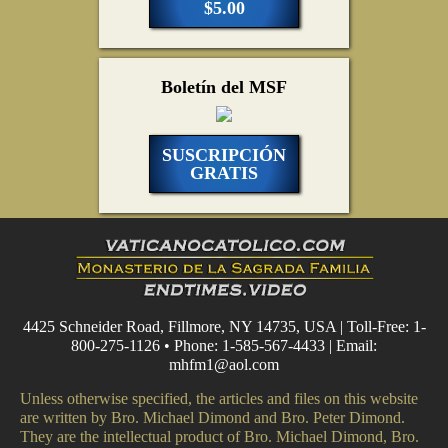
$5.00
Boletín del MSF
SUSCRIPCIÓN
GRATIS
4425 Schneider Road, Fillmore, NY 14735, USA | Toll-Free: 1-
800-275-1126 • Phone: 1-585-567-4433 | Email:
mhfm1@aol.com
Unless otherwise specified, the articles and files on this website
are written by Bro. Michael Dimond and Bro. Peter Dimond.
They are the intellectual product of Bro. Michael Dimond, Bro.