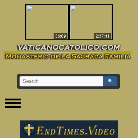
Le dispararon y vio el
Los ‘magos’ prueban
infierno - Video
la existencia del
impactante que
mundo espiritual
debería ver
36:09
2:37:41