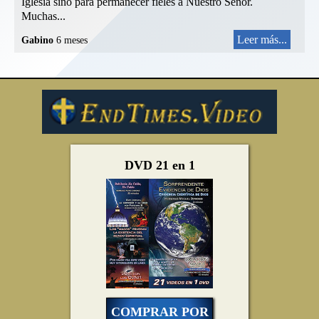
Iglesia sino para permanecer fieles a Nuestro Señor.
Muchas...
Leer más...
Gabino
6 meses
DVD 21 en 1
COMPRAR POR