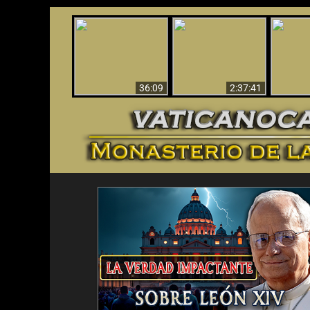
Le dispararon y vio el
Los ‘magos’ prueban
infierno - Video
¡El A
la existencia del
impactante que
Iden
mundo espiritual
debería ver
36:09
2:37:41
<