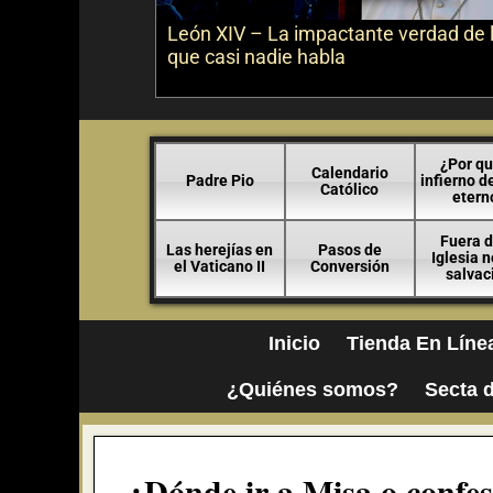
León XIV – La impactante verdad de 
que casi nadie habla
¿Por qu
Calendario
Padre Pio
infierno d
Católico
etern
Fuera d
Las herejías en
Pasos de
Iglesia 
el Vaticano II
Conversión
salvac
Inicio
Tienda En Líne
¿Quiénes somos?
Secta d
¿Dónde ir a Misa o confes