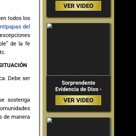
VER VIDEO
 en todos los
antipapas del
 excepciones
le” de la fe
tc.
SITUACIÓN
ica. Debe ser
Sorprendente
Evidencia de Dios -
ue sostenga
VER VIDEO
comunidades
as de manera