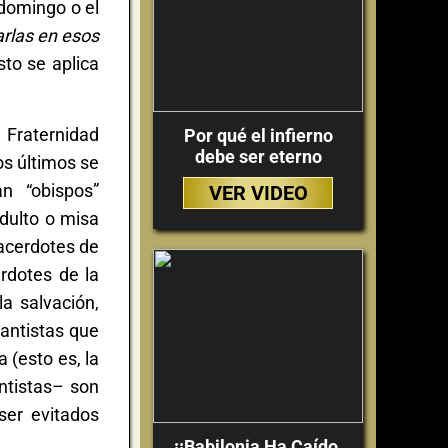
 domingo o el
arlas en esos
to se aplica
 Fraternidad
Por qué el infierno
debe ser eterno
os últimos se
n “obispos”
VER VIDEO
dulto o misa
sacerdotes de
rdotes de la
a salvación,
antistas que
 (esto es, la
ntistas– son
ser evitados
¡¡Babilonia Ha Caído,