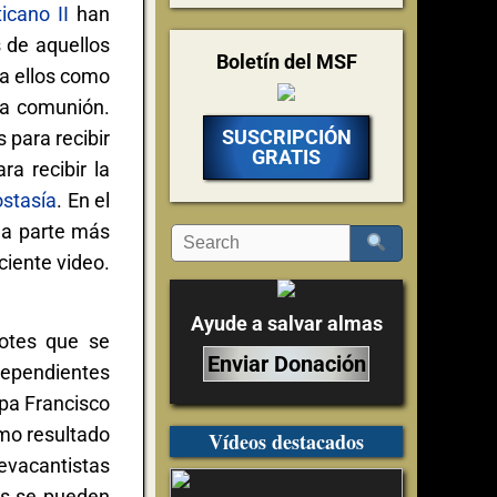
icano II
han
s de aquellos
Boletín del MSF
 a ellos como
 la comunión.
SUSCRIPCIÓN
para recibir
GRATIS
a recibir la
ostasía
. En el
la parte más
iente video.
Ayude a salvar almas
dotes que se
Enviar Donación
dependientes
pa Francisco
omo resultado
Vídeos destacados
evacantistas
mas se pueden