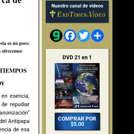
Nuestro canal de videos
Facebook
Twitter
Share
sta es un poco
s ofrecemos
DVD 21 en 1
 TIEMPOS
OY
 en esencia,
 de repudiar
canonización”
COMPRAR POR
 del Antipapa
$5.00
encia de esa