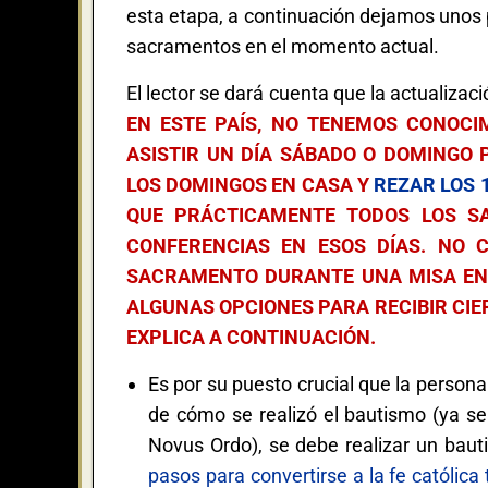
esta etapa, a continuación dejamos unos 
sacramentos en el momento actual.
El lector se dará cuenta que la actualiza
EN ESTE PAÍS, NO TENEMOS CONOCI
ASISTIR UN DÍA SÁBADO O DOMINGO 
LOS DOMINGOS EN CASA Y
REZAR LOS 
QUE PRÁCTICAMENTE TODOS LOS S
CONFERENCIAS EN ESOS DÍAS. NO 
SACRAMENTO DURANTE UNA MISA EN 
ALGUNAS OPCIONES PARA RECIBIR CI
EXPLICA A CONTINUACIÓN.
Es por su puesto crucial que la person
de cómo se realizó el bautismo (ya s
Novus Ordo), se debe realizar un baut
pasos para convertirse a la fe católic