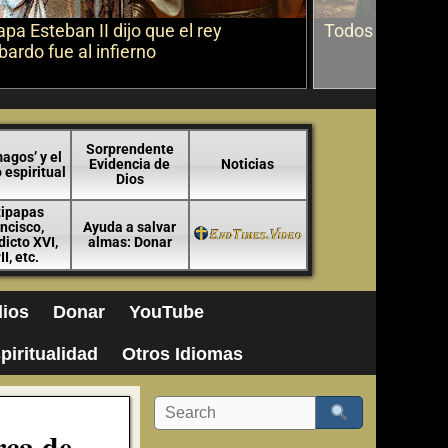
apa Esteban II dijo que el rey
Todos los márti
ardo fue al infierno
Sorprendente
agos’ y el
Evidencia de
Noticias
espiritual
Dios
tipapas
ncisco,
Ayuda a salvar
icto XVI,
almas: Donar
II, etc.
ios
Donar
YouTube
piritualidad
Otros Idiomas
rca de