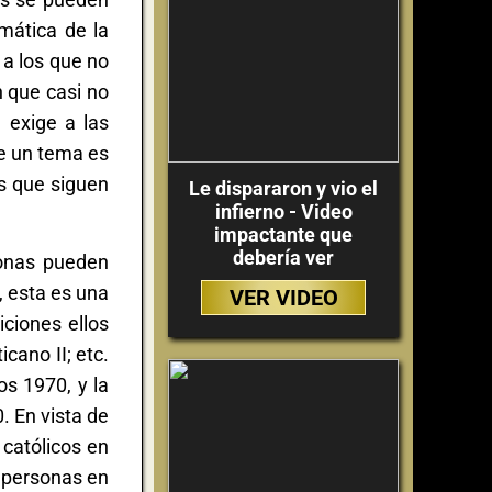
mática de la
 a los que no
n que casi no
 exige a las
re un tema es
s que siguen
Le dispararon y vio el
infierno - Video
impactante que
debería ver
sonas pueden
, esta es una
VER VIDEO
ciones ellos
cano II; etc.
s 1970, y la
. En vista de
 católicos en
s personas en