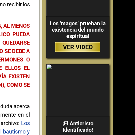
o recibir los
Los ‘magos’ prueban la
4, AL MENOS
existencia del mundo
LICO PUEDA
espiritual
N QUEDARSE
VER VIDEO
O SE DEBE A
ERMONES O
E ELLOS EL
ÍA EXISTEN
), COMO SE
a duda acerca
amente en el
 archivo:
Los
¡El Anticristo
Identificado!
el bautismo y