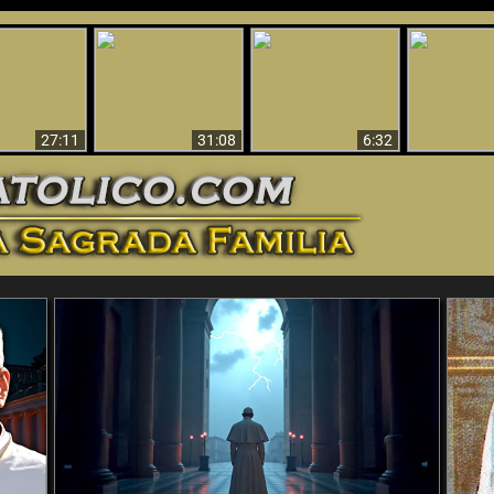
nticristo
Sorprendente
Por qué el infierno
¡¡Babilonia 
tificado!
Evidencia de Dios -
debe ser eterno
Ha Caí
27:11
31:08
6:32