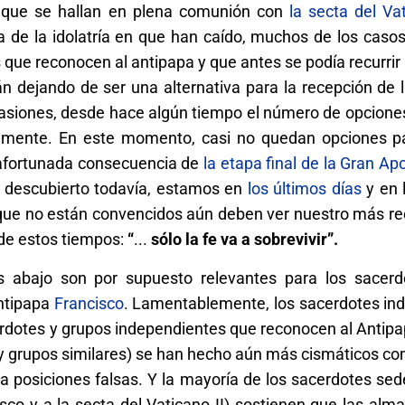
s que se hallan en plena comunión con
la secta del Vat
sa de la idolatría en que han caído, muchos de los caso
ue reconocen al antipapa y que antes se podía recurrir
án dejando de ser una alternativa para la recepción de
iones, desde hace algún tiempo el número de opciones 
mente. En este momento, casi no quedan opciones par
afortunada consecuencia de
la etapa final de la Gran Ap
n descubierto todavía, estamos en
los últimos días
y en 
que no están convencidos aún deben ver nuestro más rec
 de estos tiempos:
“
...
sólo la fe va a sobrevivir”.
s abajo son por supuesto relevantes para los sacer
Antipapa
Francisco
. Lamentablemente, los sacerdotes in
rdotes y grupos independientes que reconocen al Antipa
 y grupos similares) se han hecho aún más cismáticos c
 posiciones falsas. Y la mayoría de los sacerdotes sed
sco y a la secta del Vaticano II) sostienen que las al