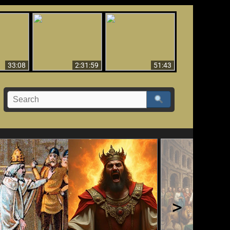
El Tercer Secreto de
Ha Caído,
Creación y Milagros -
Fátima - Edición
do!!
Versión abreviada
Final
33:08
2:31:59
51:43
>