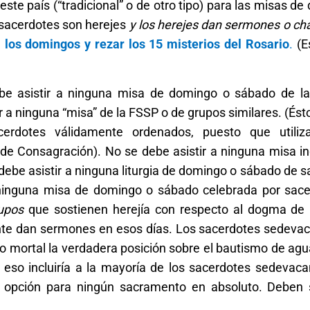
este país (“tradicional” o de otro tipo) para las misas de
 sacerdotes son herejes
y los herejes dan sermones o ch
los domingos y rezar los 15 misterios del Rosario
.
(Es
ebe asistir a ninguna misa de domingo o sábado de la
r a ninguna “misa” de la FSSP o de grupos similares. (Ést
erdotes válidamente ordenados, puesto que utiliza
e Consagración). No se debe asistir a ninguna misa in
e debe asistir a ninguna liturgia de domingo o sábado de 
a ninguna misa de domingo o sábado celebrada por sace
rupos
que sostienen herejía con respecto al dogma de l
te dan sermones en esos días. Los sacerdotes sedevac
mortal la verdadera posición sobre el bautismo de agua
eso incluiría a la mayoría de los sacerdotes sedevaca
na opción para ningún sacramento en absoluto. Deben 