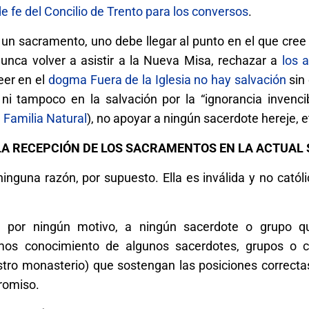
de fe del Concilio de Trento para los conversos
.
 un sacramento, uno debe llegar al punto en el que cree
nca volver a asistir a la Nueva Misa, rechazar a
los 
reer en el
dogma Fuera de la Iglesia no hay salvación
sin
ni tampoco en la salvación por la “ignorancia invencib
n Familia Natural
), no apoyar a ningún sacerdote hereje, e
LA RECEPCIÓN DE LOS SACRAMENTOS EN LA ACTUAL 
inguna razón, por supuesto. Ella es inválida y no catól
, por ningún motivo, a ningún sacerdote o grupo q
emos conocimiento de algunos sacerdotes, grupos o 
stro monasterio) que sostengan las posiciones correct
promiso.