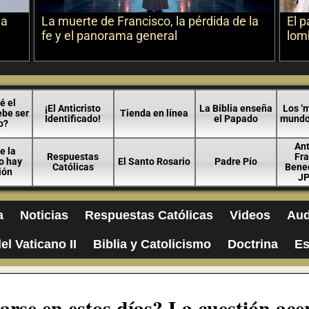
la
La muerte de Francisco, la pérdida de la
El p
fe y el panorama general
lomb
é el
¡El Anticristo
La Biblia enseña
Los ‘m
ebe ser
Tienda en línea
Identificado!
el Papado
mundo 
o?
An
e la
Respuestas
Fra
no hay
El Santo Rosario
Padre Pío
Católicas
Bened
ión
JP
a
Noticias
Respuestas Católicas
Videos
Aud
el Vaticano II
Biblia y Catolicismo
Doctrina
Es
arse en estos días? La cuestión ace