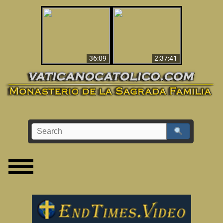
Le dispararon y vio el
Los ‘magos’ prueban
infierno - Video
la existencia del
impactante que
mundo espiritual
debería ver
36:09
2:37:41