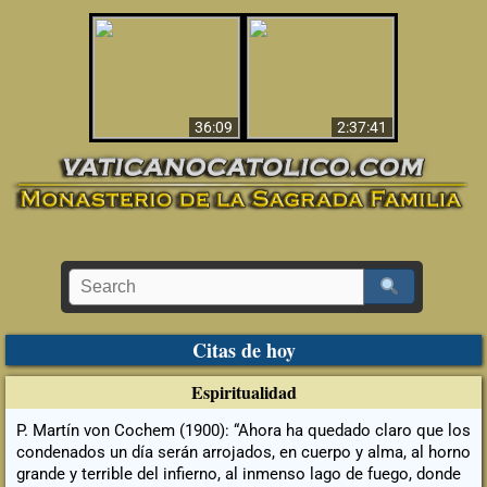
Le dispararon y vio el
Los ‘magos’ prueban
infierno - Video
la existencia del
impactante que
mundo espiritual
debería ver
36:09
2:37:41
Citas de hoy
Espiritualidad
P. Martín von Cochem (1900): “Ahora ha quedado claro que los
condenados un día serán arrojados, en cuerpo y alma, al horno
grande y terrible del infierno, al inmenso lago de fuego, donde