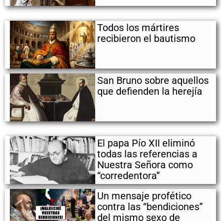
Todos los mártires
recibieron el bautismo
San Bruno sobre aquellos
que defienden la herejía
El papa Pío XII eliminó
todas las referencias a
Nuestra Señora como
“corredentora”
Un mensaje profético
contra las “bendiciones”
del mismo sexo de