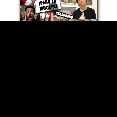
^
Antipapa León XIV nombra a
mujer obscena pro-“LGBT”
para dirigir la Academia de
Artes del Vaticano