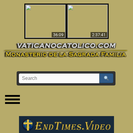
Le dispararon y vio el
Los ‘magos’ prueban
infierno - Video
la existencia del
impactante que
mundo espiritual
debería ver
36:09
2:37:41