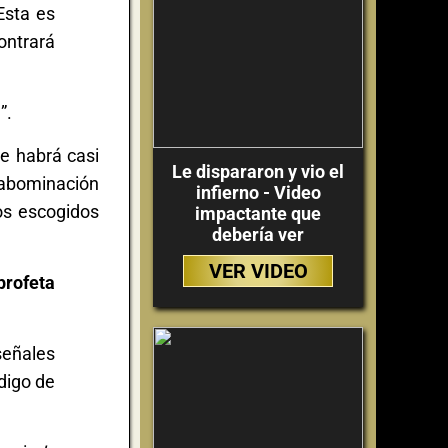
Esta es
ontrará
”.
se habrá casi
Le dispararon y vio el
 “abominación
infierno - Video
los escogidos
impactante que
debería ver
VER VIDEO
profeta
señales
digo de