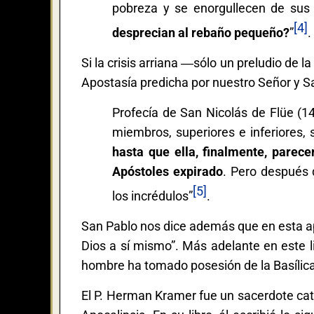
pobreza y se enorgullecen de sus
[4]
desprecian al rebaño pequeño?
”
.
Si la crisis arriana ―sólo un preludio de
Apostasía predicha por nuestro Señor y S
Profecía de San Nicolás de Flüe (1
miembros, superiores e inferiores,
hasta que ella, finalmente, parece
Apóstoles expirado
. Pero después d
[5]
los incrédulos”
.
San Pablo nos dice además que en esta ap
Dios a sí mismo”. Más adelante en este 
hombre ha tomado posesión de la Basílic
El P. Herman Kramer fue un sacerdote cató