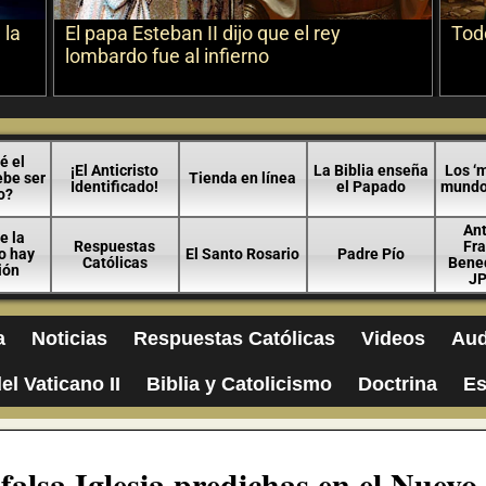
 la
El papa Esteban II dijo que el rey
Todo
lombardo fue al infierno
é el
¡El Anticristo
La Biblia enseña
Los ‘m
ebe ser
Tienda en línea
Identificado!
el Papado
mundo 
o?
An
e la
Respuestas
Fra
no hay
El Santo Rosario
Padre Pío
Católicas
Bened
ión
JP
a
Noticias
Respuestas Católicas
Videos
Aud
el Vaticano II
Biblia y Catolicismo
Doctrina
Es
alsa Iglesia predichas en el Nuevo