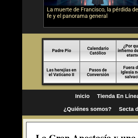
La muerte de Francisco, la pérdida de
fe y el panorama general
¿Por qu
Calendario
Padre Pio
infierno d
Católico
etern
Fuera d
Las herejías en
Pasos de
Iglesia 
el Vaticano II
Conversión
salvac
Inicio
Tienda En Líne
¿Quiénes somos?
Secta d
La Gran Apostasía y una f