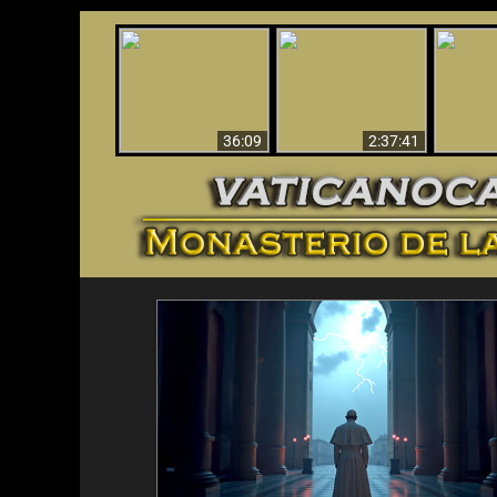
Le dispararon y vio el
Los ‘magos’ prueban
infierno - Video
¡El A
la existencia del
impactante que
Iden
mundo espiritual
debería ver
36:09
2:37:41
<