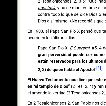
2 Tesalonicenses 2, 3-5: “Que n
apostasía
y ha de manifestarse el ho
contra todo lo que se dice Dios o 
Dios a sí mismo. ¿No recordáis que 
En 1903, el Papa San Pío X pensó que tal
ocurrir en los últimos días.
Papa San Pío X,
E Supremi
, #5, 4 
gran perversidad puede ser como s
están reservados para los últimos dí
[1]
2, 3) de quien habla el Apóstol
”
.
El Nuevo Testamento nos dice que este eng
en “el templo de Dios”
(2 Tes. 2, 4)
y “en 
el amor de la verdad (2 Tesalonicenses 2, 
En 2 Tesalonicenses 2, San Pablo nos dic