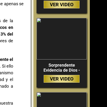
 que apenas se
VER VIDEO
s de la
icos en
 3% del
ores de
ente el
Sorprendente
 Si ello
Evidencia de Dios -
ianismo
VER VIDEO
ad y el
onado a
nuestra