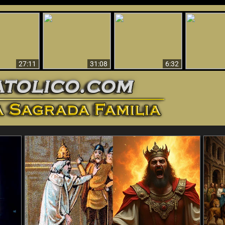
nticristo
Sorprendente
Por qué el infierno
¡¡Babilonia 
tificado!
Evidencia de Dios -
debe ser eterno
Ha Caí
27:11
31:08
6:32