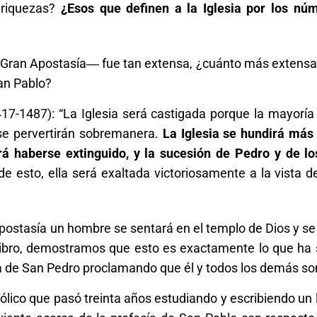
 riquezas?
¿Esos que definen a la Iglesia por los nú
 la Gran Apostasía― fue tan extensa, ¿cuánto más extensa
an Pablo?
417-1487): “La Iglesia será castigada porque la mayoría
 se pervertirán sobremanera.
La Iglesia se hundirá más
rá haberse extinguido, y la sucesión de Pedro y de lo
e esto, ella será exaltada victoriosamente a la vista d
ostasía un hombre se sentará en el templo de Dios y se
libro, demostramos que esto es exactamente lo que ha 
a de San Pedro proclamando que él y todos los demás so
lico que pasó treinta años estudiando y escribiendo un l