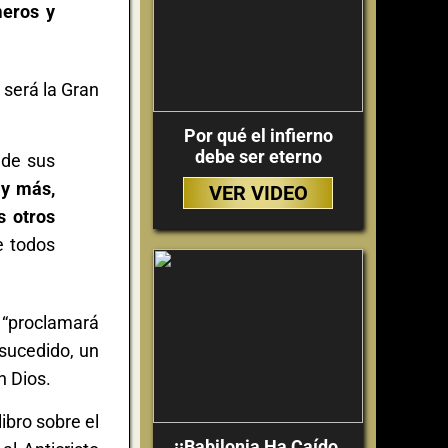
meros y
 será la Gran
Por qué el infierno
debe ser eterno
 de sus
 y más,
VER VIDEO
s otros
e todos
 “proclamará
sucedido, un
n Dios.
ibro sobre el
¡¡Babilonia Ha Caído,