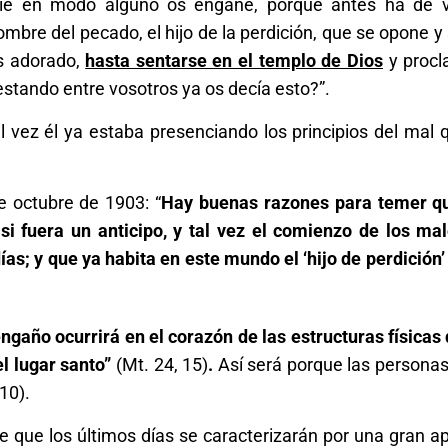
adie en modo alguno os engañe, porque antes ha de 
mbre del pecado, el hijo de la perdición, que se opone y 
es adorado,
hasta sentarse en el templo de Dios
y procl
estando entre vosotros ya os decía esto?”.
 vez él ya estaba presenciando los principios del mal 
de octubre de 1903: “
Hay buenas razones para temer q
i fuera un anticipo, y tal vez el comienzo de los ma
as; y que ya habita en este mundo el ‘hijo de perdición’ 
año ocurrirá en el corazón de las estructuras físicas d
el lugar santo”
(Mt. 24, 15)
.
Así será porque las personas
10).
e que los últimos días se caracterizarán por una gran a