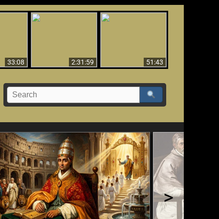
El Tercer Secreto de
Ha Caído,
Creación y Milagros -
Fátima - Edición
do!!
Versión abreviada
Final
33:08
2:31:59
51:43
>