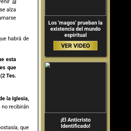
venir
la
se alza
amarse
Los ‘magos’ prueban la
existencia del mundo
espiritual
que habrá de
VER VIDEO
ue esta
les que
(2 Tes.
e la Iglesia,
 no recibirán
¡El Anticristo
Identificado!
postasía, que