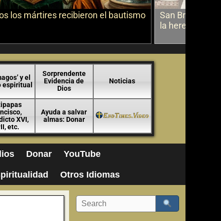
s los mártires recibieron el bautismo
San Bruno sobr
la herejía
Sorprendente
agos’ y el
Evidencia de
Noticias
espiritual
Dios
tipapas
ncisco,
Ayuda a salvar
icto XVI,
almas: Donar
II, etc.
ios
Donar
YouTube
piritualidad
Otros Idiomas