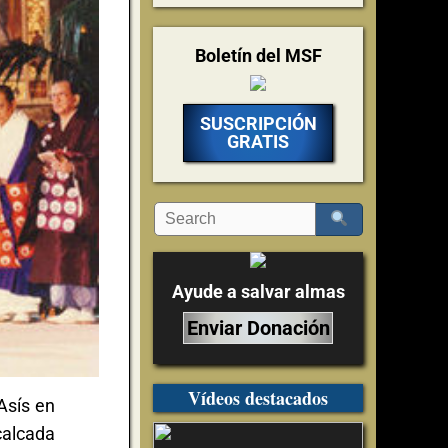
Boletín del MSF
SUSCRIPCIÓN
GRATIS
Ayude a salvar almas
Enviar Donación
Vídeos destacados
 Asís en
calcada