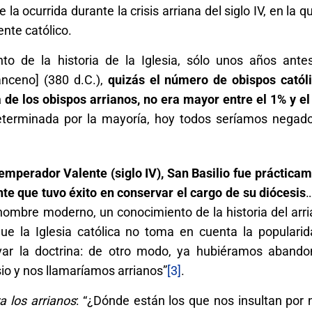
e la ocurrida durante la crisis arriana del siglo IV, en la
nte católico.
o de la historia de la Iglesia, sólo unos años ante
anceno] (380 d.C.),
quizás el número de obispos catól
 de los obispos arrianos, no era mayor entre el 1% y el
 determinada por la mayoría, hoy todos seríamos negad
emperador Valente (siglo IV), San Basilio fue prácticam
te que tuvo éxito en conservar el cargo de su diócesis
…
 hombre moderno, un conocimiento de la historia del arr
ue la Iglesia católica no toma en cuenta la popularid
ar la doctrina: de otro modo, ya hubiéramos aband
Osio y nos llamaríamos arrianos”
[3]
.
a los arrianos
: “¿Dónde están los que nos insultan por 