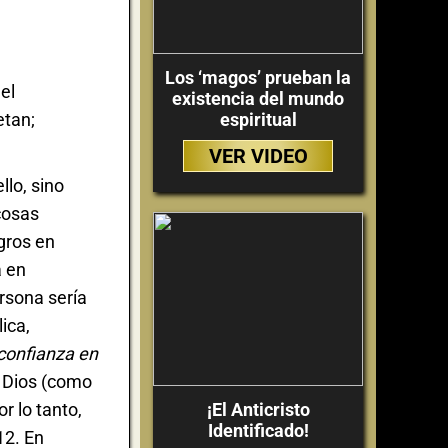
Los ‘magos’ prueban la
el
existencia del mundo
espiritual
etan;
VER VIDEO
llo, sino
cosas
gros en
a en
rsona sería
ica,
 confianza en
e Dios (como
¡El Anticristo
r lo tanto,
Identificado!
12. En