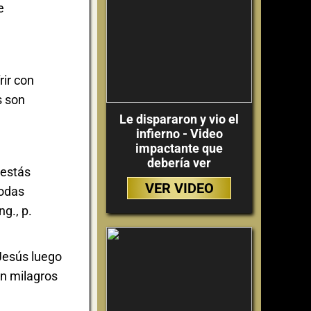
e
ir con
s son
Le dispararon y vio el
infierno - Video
impactante que
debería ver
 estás
VER VIDEO
todas
g., p.
 Jesús luego
on milagros