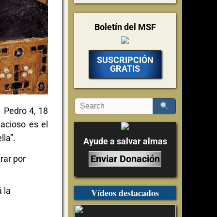
Boletín del MSF
SUSCRIPCIÓN
GRATIS
1 Pedro 4, 18
pacioso es el
lla”.
Ayude a salvar almas
Enviar Donación
trar por
 la
Vídeos destacados