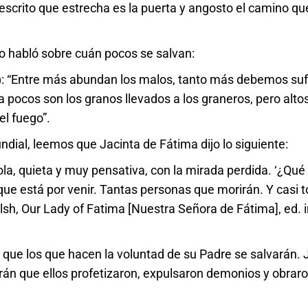
tá escrito que estrecha es la puerta y angosto el camino qu
o habló sobre cuán pocos se salvan:
: “Entre más abundan los malos, tanto más debemos sufr
ra pocos son los granos llevados a los graneros, pero alto
l fuego”.
ial, leemos que Jacinta de Fátima dijo lo siguiente:
la, quieta y muy pensativa, con la mirada perdida. ‘¿Qué
que está por venir. Tantas personas que morirán. Y casi 
lsh, Our Lady of Fatima [Nuestra Señora de Fátima], ed. in
e que los que hacen la voluntad de su Padre se salvarán.
dirán que ellos profetizaron, expulsaron demonios y obrar