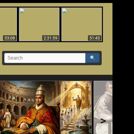
El Tercer Secreto de
Ha Caído,
Creación y Milagros -
Fátima - Edición
do!!
Versión abreviada
Final
33:08
2:31:59
51:43
>