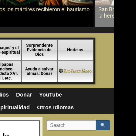
s los mártires recibieron el bautismo
San Bruno sobr
la herejía
Sorprendente
agos’ y el
Evidencia de
Noticias
espiritual
Dios
tipapas
ncisco,
Ayuda a salvar
icto XVI,
almas: Donar
II, etc.
ios
Donar
YouTube
piritualidad
Otros Idiomas
 la