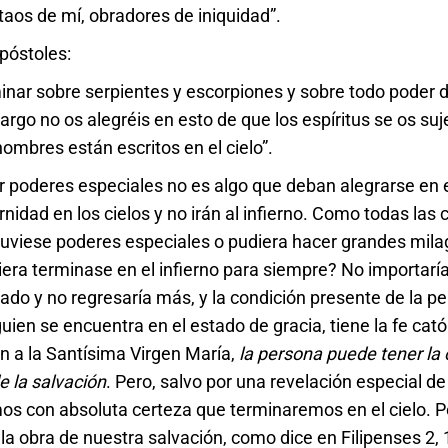
taos de mí, obradores de iniquidad”.
póstoles:
nar sobre serpientes y escorpiones y sobre todo poder d
go no os alegréis en esto de que los espíritus se os suj
ombres están escritos en el cielo”.
r poderes especiales no es algo que deban alegrarse en e
nidad en los cielos y no irán al infierno. Como todas las 
n tuviese poderes especiales o pudiera hacer grandes mila
ra terminase en el infierno para siempre? No importarí
do y no regresaría más, y la condición presente de la pe
guien se encuentra en el estado de gracia, tiene la fe catól
n a la Santísima Virgen María,
la persona puede tener la
e la salvación
. Pero, salvo por una revelación especial d
mos con absoluta certeza que terminaremos en el cielo. Po
a obra de nuestra salvación, como dice en Filipenses 2, 