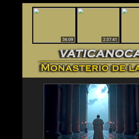
Le dispararon y vio el
Los ‘magos’ prueban
infierno - Video
¡El A
la existencia del
impactante que
Iden
mundo espiritual
debería ver
36:09
2:37:41
<