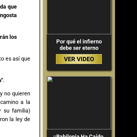
nda que
angosta
rán los
Por qué el infierno
debe ser eterno
VER VIDEO
to es así que
o”
.
 y no quieren
 camino a la
 su familia)
ron la ley de
¡¡Babilonia Ha Caído,