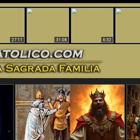
nticristo
Sorprendente
Por qué el infierno
¡¡Babilonia 
tificado!
Evidencia de Dios -
debe ser eterno
Ha Caí
27:11
31:08
6:32