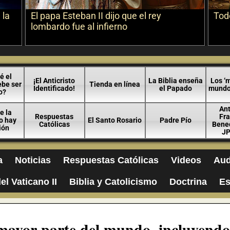
 la
El papa Esteban II dijo que el rey
Todo
lombardo fue al infierno
é el
¡El Anticristo
La Biblia enseña
Los ‘m
ebe ser
Tienda en línea
Identificado!
el Papado
mundo 
o?
An
e la
Respuestas
Fra
no hay
El Santo Rosario
Padre Pío
Católicas
Bened
ión
JP
a
Noticias
Respuestas Católicas
Videos
Aud
el Vaticano II
Biblia y Catolicismo
Doctrina
Es
 mayor parte del mundo, incluyendo