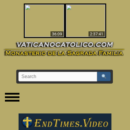
Le dispararon y vio el
Los ‘magos’ prueban
infierno - Video
la existencia del
impactante que
mundo espiritual
debería ver
36:09
2:37:41