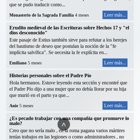
que se pudo traducir como...
Leer más...
Monasterio de la Sagrada Familia
4 meses
Erudito medieval de las Escrituras sobre Hechos 17 y "el
dios desconocido"
Este pasaje de Estius también sirve para refutar a los herejes
del bautismo de deseo que postulan la noción de la "fe
implícita salvífica". Se necesita la fe explícita en...
Leer más...
Emiliano
5 meses
Historias personales sobre el Padre Pío
Hola hermanos. Estuve leyendo esta sección y encontré que
el Padre Pío dijo a una mujer que no debía llorar por su hija
que murió en el parto ya que...
Leer más...
Anie
5 meses
¿Es pecado trabajar con una compañía que promueve lo
^
malo?
Creo que no sería malo , en la roma pagana varios mártires
tenías trabajos en las legiones o como administradores , no