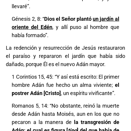
llevaré”.
Génesis 2, 8: “
Dios
el Señor plantó
un jardín al
oriente del Edén
, y allí puso al hombre que
había formado”.
La redención y resurrección de Jesús restauraron
el paraíso y repararon el jardín que había sido
dañado, porque Él es el nuevo Adán mayor.
1 Corintios 15, 45: “Y así está escrito: El primer
hombre Adán fue hecho un alma viviente;
el
postrer Adán [Cristo]
, un espíritu vivificante”.
Romanos 5, 14: “No obstante, reinó la muerte
desde Adán hasta Moisés, aun en los que no
pecaron a la manera de
la transgresión de
Adán; el cual es figura [
tipo
] del que había de