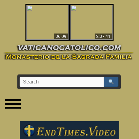
Le dispararon y vio el
Los ‘magos’ prueban
infierno - Video
la existencia del
impactante que
mundo espiritual
debería ver
36:09
2:37:41