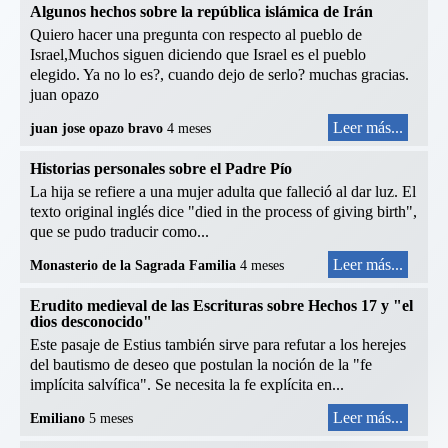
Algunos hechos sobre la república islámica de Irán
Quiero hacer una pregunta con respecto al pueblo de
Israel,Muchos siguen diciendo que Israel es el pueblo
elegido. Ya no lo es?, cuando dejo de serlo? muchas gracias.
juan opazo
Leer más...
juan jose opazo bravo
4 meses
Historias personales sobre el Padre Pío
La hija se refiere a una mujer adulta que falleció al dar luz. El
texto original inglés dice "died in the process of giving birth",
que se pudo traducir como...
Leer más...
Monasterio de la Sagrada Familia
4 meses
Erudito medieval de las Escrituras sobre Hechos 17 y "el
dios desconocido"
Este pasaje de Estius también sirve para refutar a los herejes
del bautismo de deseo que postulan la noción de la "fe
implícita salvífica". Se necesita la fe explícita en...
Leer más...
Emiliano
5 meses