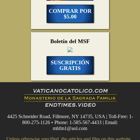
COMPRAR POR
$5.00
Boletín del MSF
SUSCRIPCIÓN
GRATIS
4425 Schneider Road, Fillmore, NY 14735, USA | Toll-Free: 1-
800-275-1126 • Phone: 1-585-567-4433 | Email:
mhfm1@aol.com
Unless otherwise specified, the articles and files on this website