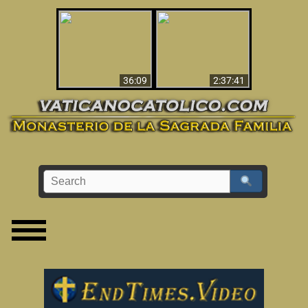
Le dispararon y vio el
Los ‘magos’ prueban
infierno - Video
la existencia del
impactante que
mundo espiritual
debería ver
36:09
2:37:41