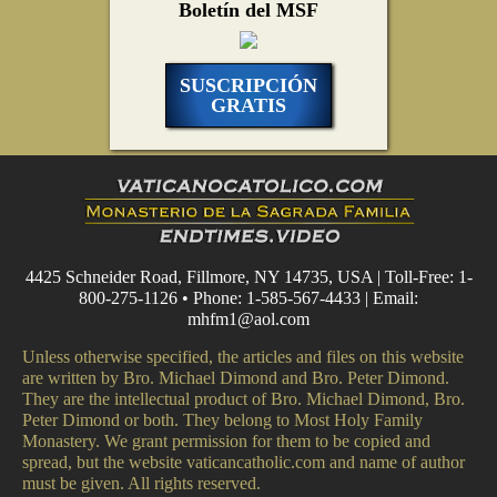
Boletín del MSF
SUSCRIPCIÓN
GRATIS
4425 Schneider Road, Fillmore, NY 14735, USA | Toll-Free: 1-
800-275-1126 • Phone: 1-585-567-4433 | Email:
mhfm1@aol.com
Unless otherwise specified, the articles and files on this website
are written by Bro. Michael Dimond and Bro. Peter Dimond.
They are the intellectual product of Bro. Michael Dimond, Bro.
Peter Dimond or both. They belong to Most Holy Family
Monastery. We grant permission for them to be copied and
spread, but the website vaticancatholic.com and name of author
must be given. All rights reserved.