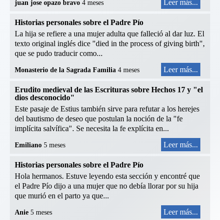
Leer más...
juan jose opazo bravo
4 meses
Historias personales sobre el Padre Pío
La hija se refiere a una mujer adulta que falleció al dar luz. El
texto original inglés dice "died in the process of giving birth",
que se pudo traducir como...
Leer más...
Monasterio de la Sagrada Familia
4 meses
Erudito medieval de las Escrituras sobre Hechos 17 y "el
dios desconocido"
Este pasaje de Estius también sirve para refutar a los herejes
del bautismo de deseo que postulan la noción de la "fe
implícita salvífica". Se necesita la fe explícita en...
Leer más...
Emiliano
5 meses
Historias personales sobre el Padre Pío
Hola hermanos. Estuve leyendo esta sección y encontré que
el Padre Pío dijo a una mujer que no debía llorar por su hija
que murió en el parto ya que...
Leer más...
Anie
5 meses