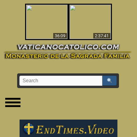
Le dispararon y vio el
Los ‘magos’ prueban
infierno - Video
la existencia del
impactante que
mundo espiritual
debería ver
36:09
2:37:41