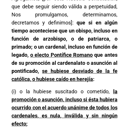
que debe seguir siendo válida a perpetuidad,
Nos promulgamos, determinamos,
decretamos y definimos]:
que si en algún
tiempo aconteciese que un obispo, incluso en
función de arzobispo, o de patriarca, o
primado; o un cardenal, incluso en función de
legado,
o electo Pontífice Romano
que antes
de su promoción al cardenalato o asunción al
pontificado,
se hubiese desviado de la fe
católica, o hubiese caído en herejía
:
(i) o la hubiese suscitado o cometido,
la
promoción o asunción, incluso si ésta hubiera
ocurrido con el acuerdo unánime de todos los
cardenales, es nula, inválida y sin ningún
efecto
;