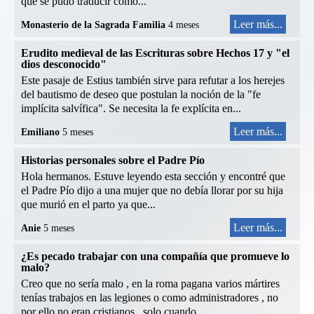
que se pudo traducir como...
Leer más...
Monasterio de la Sagrada Familia
4 meses
Erudito medieval de las Escrituras sobre Hechos 17 y "el
dios desconocido"
Este pasaje de Estius también sirve para refutar a los herejes
del bautismo de deseo que postulan la noción de la "fe
implícita salvífica". Se necesita la fe explícita en...
Leer más...
Emiliano
5 meses
Historias personales sobre el Padre Pío
Hola hermanos. Estuve leyendo esta sección y encontré que
el Padre Pío dijo a una mujer que no debía llorar por su hija
que murió en el parto ya que...
Leer más...
Anie
5 meses
¿Es pecado trabajar con una compañía que promueve lo
malo?
Creo que no sería malo , en la roma pagana varios mártires
tenías trabajos en las legiones o como administradores , no
por ello no eran cristianos , solo cuando...