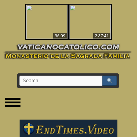
Le dispararon y vio el
Los ‘magos’ prueban
infierno - Video
la existencia del
impactante que
mundo espiritual
debería ver
36:09
2:37:41