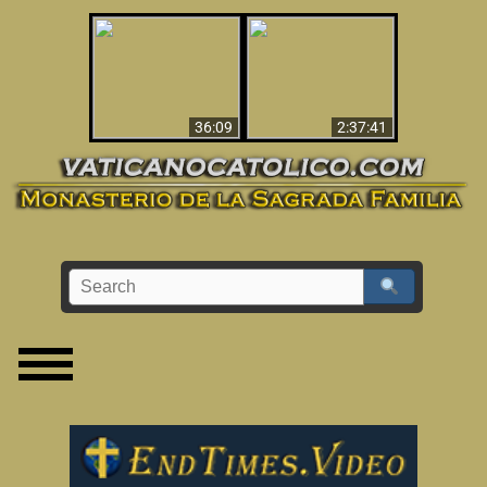
Le dispararon y vio el
Los ‘magos’ prueban
infierno - Video
la existencia del
impactante que
mundo espiritual
debería ver
36:09
2:37:41