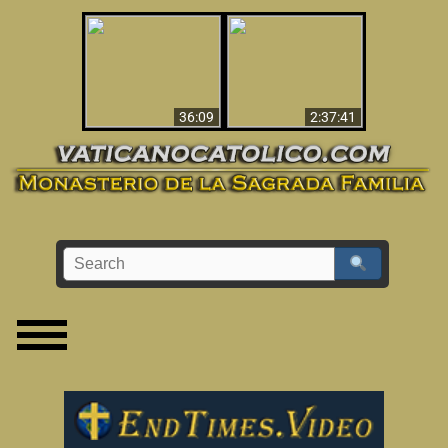
Le dispararon y vio el
Los ‘magos’ prueban
infierno - Video
la existencia del
impactante que
mundo espiritual
debería ver
36:09
2:37:41