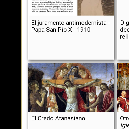
El juramento antimodernista -
Dig
Papa San Pío X - 1910
dec
rel
El Credo Atanasiano
Ot
Igl