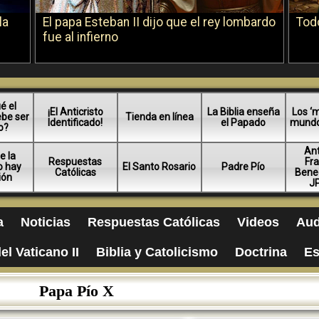
la
El papa Esteban II dijo que el rey lombardo
Todo
fue al infierno
é el
¡El Anticristo
La Biblia enseña
Los ‘m
ebe ser
Tienda en línea
Identificado!
el Papado
mundo 
o?
An
e la
Respuestas
Fra
no hay
El Santo Rosario
Padre Pío
Católicas
Bened
ión
JP
a
Noticias
Respuestas Católicas
Videos
Aud
el Vaticano II
Biblia y Catolicismo
Doctrina
Es
Papa Pío X