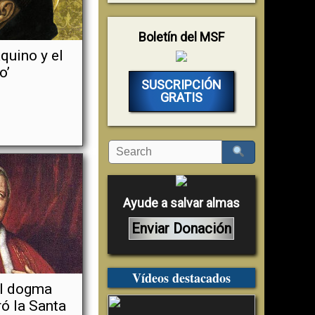
Boletín del MSF
quino y el
o’
SUSCRIPCIÓN
GRATIS
Ayude a salvar almas
Enviar Donación
Vídeos destacados
el dogma
ó la Santa