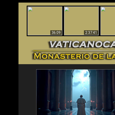
Le dispararon y vio el
Los ‘magos’ prueban
infierno - Video
¡El A
la existencia del
impactante que
Iden
mundo espiritual
debería ver
36:09
2:37:41
<