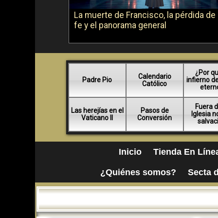
La muerte de Francisco, la pérdida de 
fe y el panorama general
¿Por qu
Calendario
Padre Pio
infierno d
Católico
etern
Fuera d
Las herejías en el
Pasos de
Iglesia 
Vaticano II
Conversión
salvac
Inicio
Tienda En Líne
¿Quiénes somos?
Secta d