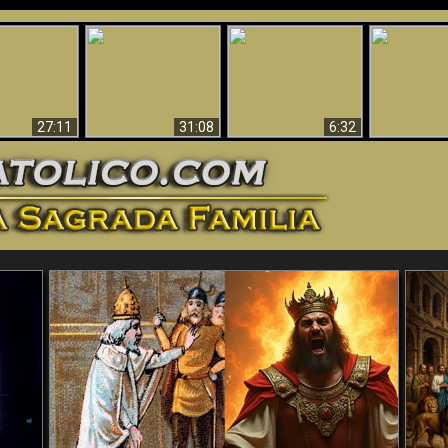
nticristo
Sorprendente
Por qué el infierno
¡¡Babilonia 
tificado!
Evidencia de Dios -
debe ser eterno
Ha Caí
27:11
31:08
6:32