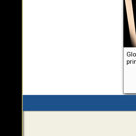
Glo
pri