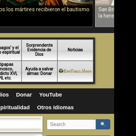
s los mártires recibieron el bautismo
San Bruno sobr
la herejía
Sorprendente
agos’ y el
Evidencia de
Noticias
espiritual
Dios
tipapas
ncisco,
Ayuda a salvar
icto XVI,
almas: Donar
II, etc.
ios
Donar
YouTube
piritualidad
Otros Idiomas