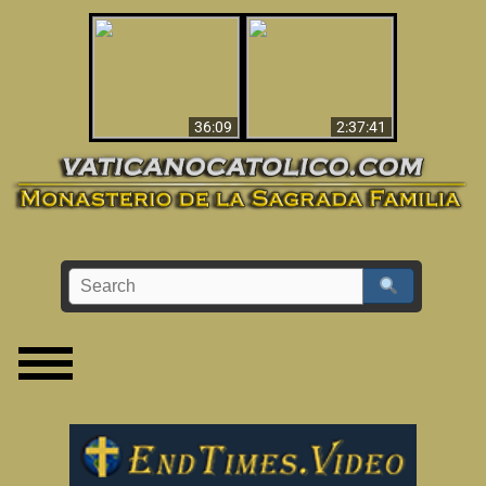
Le dispararon y vio el
Los ‘magos’ prueban
infierno - Video
la existencia del
impactante que
mundo espiritual
debería ver
36:09
2:37:41