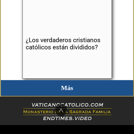
¿Los verdaderos cristianos
católicos están divididos?
Más
^
4425 Schneider Road, Fillmore, NY 14735, USA | Toll-Free: 1-