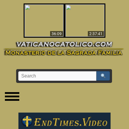
Le dispararon y vio el
Los ‘magos’ prueban
infierno - Video
la existencia del
impactante que
mundo espiritual
debería ver
36:09
2:37:41