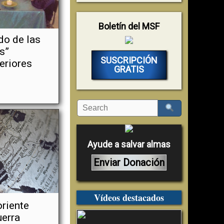
Boletín del MSF
do de las
s”
SUSCRIPCIÓN
eriores
GRATIS
Ayude a salvar almas
Enviar Donación
Vídeos destacados
oriente
uerra