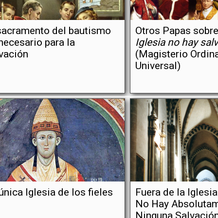
sacramento del bautismo
Otros Papas sobr
necesario para la
Iglesia no hay sal
vación
(Magisterio Ordina
Universal)
única Iglesia de los fieles
Fuera de la Iglesi
No Hay Absoluta
Ninguna Salvació