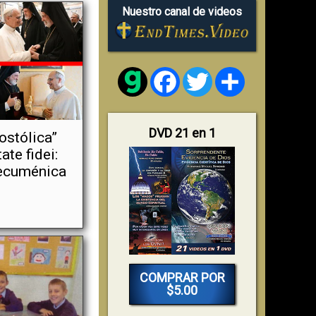
Nuestro canal de videos
Facebook
Twitter
Share
DVD 21 en 1
ostólica”
ate fidei:
ecuménica
COMPRAR POR
$5.00