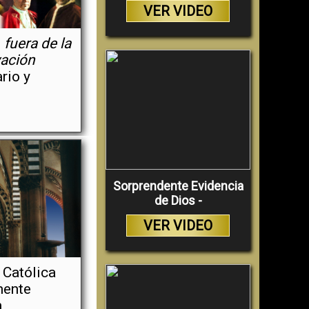
VER VIDEO
e
fuera de la
vación
rio y
Sorprendente Evidencia
de Dios -
VER VIDEO
a Católica
mente
n