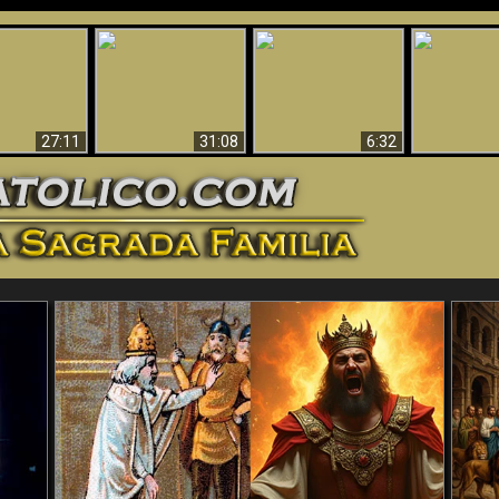
nticristo
Sorprendente
Por qué el infierno
¡¡Babilonia 
tificado!
Evidencia de Dios -
debe ser eterno
Ha Caí
27:11
31:08
6:32