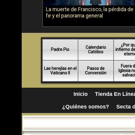
La muerte de Francisco, la pérdida de 
fe y el panorama general
¿Por qu
Calendario
Padre Pio
infierno d
Católico
etern
Fuera d
Las herejías en el
Pasos de
Iglesia 
Vaticano II
Conversión
salvac
Inicio
Tienda En Líne
¿Quiénes somos?
Secta d