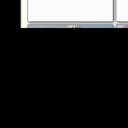
Lo que Francisco realmente
Las
cree
Sal