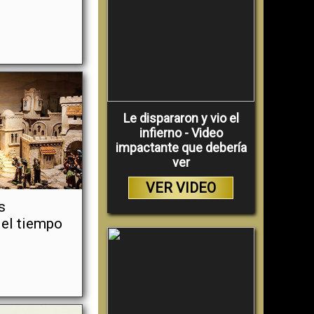
Le dispararon y vio el
infierno - Video
impactante que debería
ver
VER VIDEO
s
 el tiempo