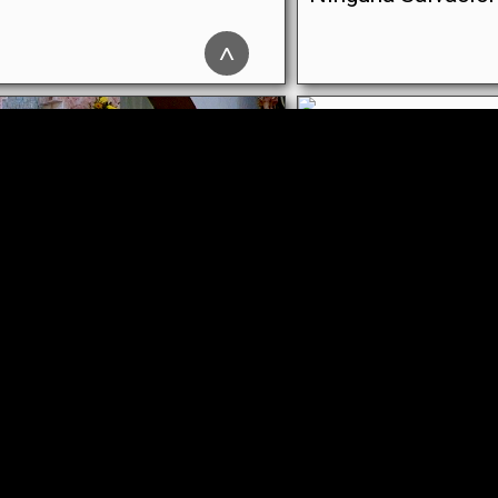
^
 herejías en el libro “Para
La Gran Apostasía
varte” del P. Jorge Loring
Iglesia predichas 
Testamento y en l
católica