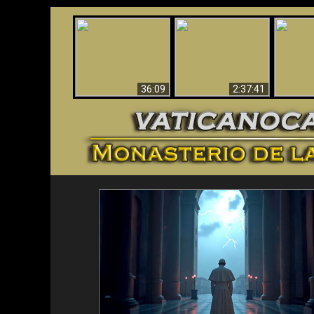
Le dispararon y vio el
Los ‘magos’ prueban
infierno - Video
¡El A
la existencia del
impactante que
Iden
mundo espiritual
debería ver
36:09
2:37:41
<