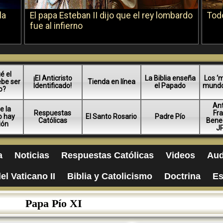
la
El papa Esteban II dijo que el rey lombardo
Todo
fue al infierno
é el
¡El Anticristo
La Biblia enseña
Los ‘m
ebe ser
Tienda en línea
Identificado!
el Papado
mundo 
o?
An
e la
Respuestas
Fra
no hay
El Santo Rosario
Padre Pío
Católicas
Bened
ión
JP
a
Noticias
Respuestas Católicas
Videos
Aud
el Vaticano II
Biblia y Catolicismo
Doctrina
Es
Papa Pío XI