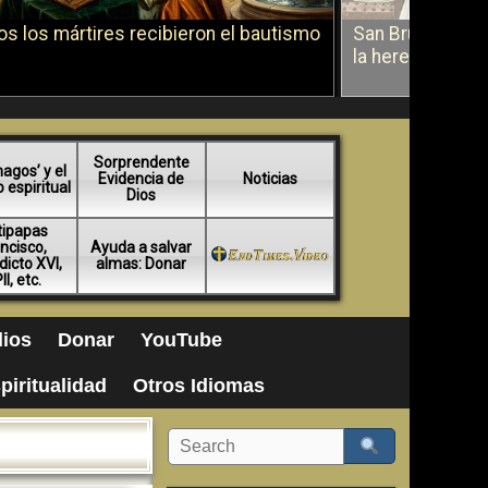
s los mártires recibieron el bautismo
San Bruno sobr
la herejía
Sorprendente
agos’ y el
Evidencia de
Noticias
espiritual
Dios
tipapas
ncisco,
Ayuda a salvar
icto XVI,
almas: Donar
II, etc.
ios
Donar
YouTube
piritualidad
Otros Idiomas