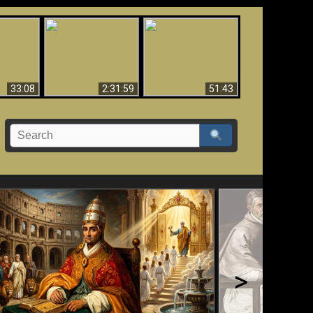
Ha Caído,
El Tercer Secreto de
Creación y Milagros -
do!!
Fátima - Edición Final
Versión abreviada
33:08
2:31:59
51:43
>