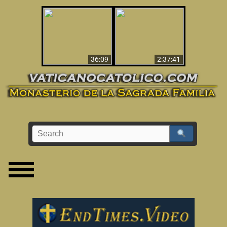
Le dispararon y vio el
Los ‘magos’ prueban
infierno - Video
la existencia del
impactante que
mundo espiritual
debería ver
36:09
2:37:41