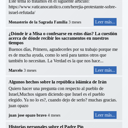
Este tema lo tratamos en el siguiente artículo:
https://www.vaticanocatolico.com/herejia-protestante-sobre-
israel-refutada/
Leer más...
Monasterio de la Sagrada Familia
3 meses
¿Dónde ir a Misa o confesarse en estos días? La cuestión
acerca de dónde recibir los sacramentos en nuestros
tiempos
Buenos días, Primero, agradecerles por su trabajo porque me
es de mucha ayuda, como lo será para tantos otros que
también lo necesitan. La Verdad es la que nos hace...
Leer más...
Marcelo
3 meses
Algunos hechos sobre la república islámica de Irán
Quiero hacer una pregunta con respecto al pueblo de
Israel,Muchos siguen diciendo que Israel es el pueblo
elegido. Ya no lo es?, cuando dejo de serlo? muchas gracias.
juan opazo
Leer más...
juan jose opazo bravo
4 meses
Historias personales sobre el Padre Pío