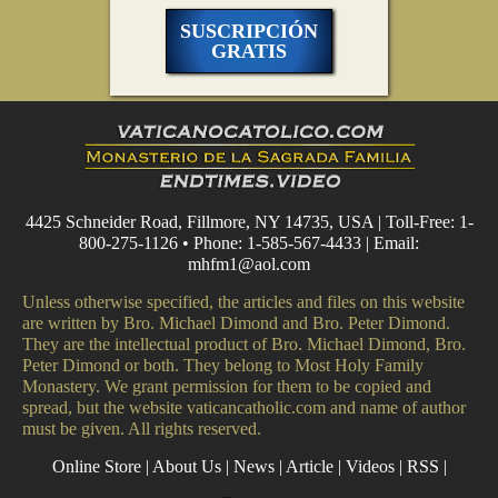
SUSCRIPCIÓN
GRATIS
4425 Schneider Road, Fillmore, NY 14735, USA | Toll-Free: 1-
800-275-1126 • Phone: 1-585-567-4433 | Email:
mhfm1@aol.com
Unless otherwise specified, the articles and files on this website
are written by Bro. Michael Dimond and Bro. Peter Dimond.
They are the intellectual product of Bro. Michael Dimond, Bro.
Peter Dimond or both. They belong to Most Holy Family
Monastery. We grant permission for them to be copied and
spread, but the website vaticancatholic.com and name of author
must be given. All rights reserved.
Online Store
|
About Us
|
News
|
Article
|
Videos
|
RSS
|