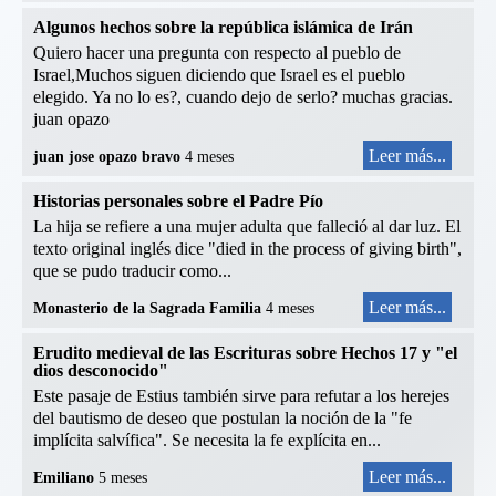
Algunos hechos sobre la república islámica de Irán
Quiero hacer una pregunta con respecto al pueblo de
Israel,Muchos siguen diciendo que Israel es el pueblo
elegido. Ya no lo es?, cuando dejo de serlo? muchas gracias.
juan opazo
Leer más...
juan jose opazo bravo
4 meses
Historias personales sobre el Padre Pío
La hija se refiere a una mujer adulta que falleció al dar luz. El
texto original inglés dice "died in the process of giving birth",
que se pudo traducir como...
Leer más...
Monasterio de la Sagrada Familia
4 meses
Erudito medieval de las Escrituras sobre Hechos 17 y "el
dios desconocido"
Este pasaje de Estius también sirve para refutar a los herejes
del bautismo de deseo que postulan la noción de la "fe
implícita salvífica". Se necesita la fe explícita en...
Leer más...
Emiliano
5 meses