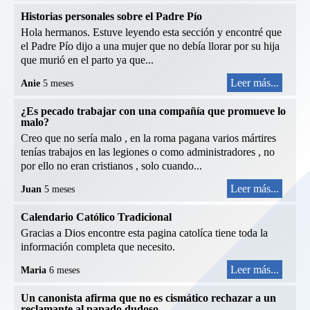
Historias personales sobre el Padre Pío
Hola hermanos. Estuve leyendo esta sección y encontré que
el Padre Pío dijo a una mujer que no debía llorar por su hija
que murió en el parto ya que...
Leer más...
Anie
5 meses
¿Es pecado trabajar con una compañía que promueve lo
malo?
Creo que no sería malo , en la roma pagana varios mártires
tenías trabajos en las legiones o como administradores , no
por ello no eran cristianos , solo cuando...
Leer más...
Juan
5 meses
Calendario Católico Tradicional
Gracias a Dios encontre esta pagina catolíca tiene toda la
información completa que necesito.
Leer más...
Maria
6 meses
Un canonista afirma que no es cismático rechazar a un
reclamante al papado dudoso