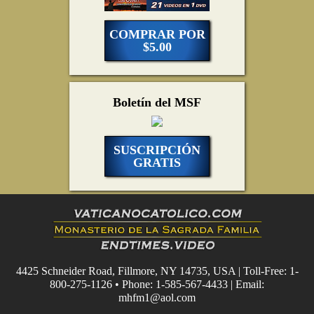
COMPRAR POR
$5.00
Boletín del MSF
SUSCRIPCIÓN
GRATIS
4425 Schneider Road, Fillmore, NY 14735, USA | Toll-Free: 1-
800-275-1126 • Phone: 1-585-567-4433 | Email:
mhfm1@aol.com