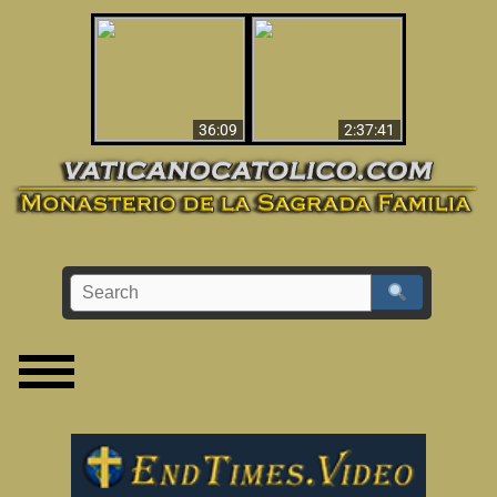
Le dispararon y vio el
Los ‘magos’ prueban
infierno - Video
la existencia del
impactante que
mundo espiritual
debería ver
36:09
2:37:41