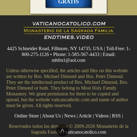
GRATIS
4425 Schneider Road, Fillmore, NY 14735, USA | Toll-Free: 1-
800-275-1126 • Phone: 1-585-567-4433 | Email:
mhfm1@aol.com
Unless otherwise specified, the articles and files on this website
are written by Bro. Michael Dimond and Bro. Peter Dimond.
They are the intellectual product of Bro. Michael Dimond, Bro.
Peter Dimond or both. They belong to Most Holy Family
Monastery. We grant permission for them to be copied and
spread, but the website vaticancatholic.com and name of author
must be given. All rights reserved.
Online Store
|
About Us
|
News
|
Article
|
Videos
|
RSS
|
Reservados todos los derechos © 2009-2026 Monasterio de la
^
Sagrada Familia |
vaticanocatolico.com