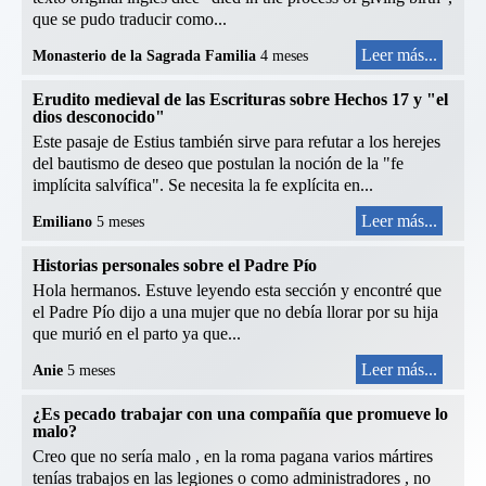
que se pudo traducir como...
Leer más...
Monasterio de la Sagrada Familia
4 meses
Erudito medieval de las Escrituras sobre Hechos 17 y "el
dios desconocido"
Este pasaje de Estius también sirve para refutar a los herejes
del bautismo de deseo que postulan la noción de la "fe
implícita salvífica". Se necesita la fe explícita en...
Leer más...
Emiliano
5 meses
Historias personales sobre el Padre Pío
Hola hermanos. Estuve leyendo esta sección y encontré que
el Padre Pío dijo a una mujer que no debía llorar por su hija
que murió en el parto ya que...
Leer más...
Anie
5 meses
¿Es pecado trabajar con una compañía que promueve lo
malo?
Creo que no sería malo , en la roma pagana varios mártires
tenías trabajos en las legiones o como administradores , no