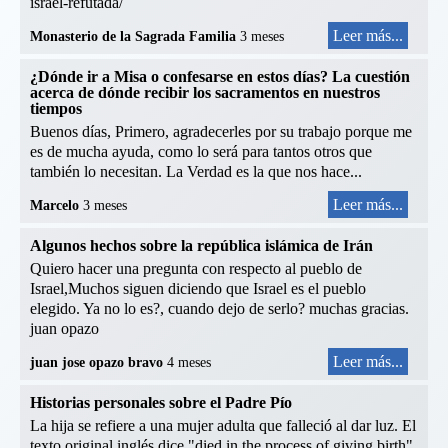
israel-refutada/
Leer más...
Monasterio de la Sagrada Familia
3 meses
¿Dónde ir a Misa o confesarse en estos días? La cuestión
acerca de dónde recibir los sacramentos en nuestros
tiempos
Buenos días, Primero, agradecerles por su trabajo porque me
es de mucha ayuda, como lo será para tantos otros que
también lo necesitan. La Verdad es la que nos hace...
Leer más...
Marcelo
3 meses
Algunos hechos sobre la república islámica de Irán
Quiero hacer una pregunta con respecto al pueblo de
Israel,Muchos siguen diciendo que Israel es el pueblo
elegido. Ya no lo es?, cuando dejo de serlo? muchas gracias.
juan opazo
Leer más...
juan jose opazo bravo
4 meses
Historias personales sobre el Padre Pío
La hija se refiere a una mujer adulta que falleció al dar luz. El
texto original inglés dice "died in the process of giving birth",