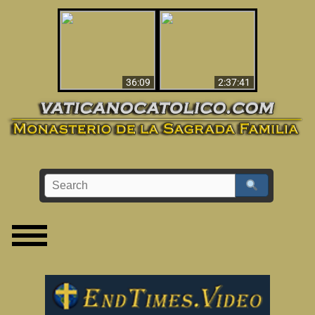
Le dispararon y vio el
Los ‘magos’ prueban
infierno - Video
la existencia del
impactante que
mundo espiritual
debería ver
36:09
2:37:41