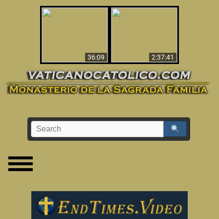
Le dispararon y vio el
Los ‘magos’ prueban
infierno - Video
la existencia del
impactante que
mundo espiritual
debería ver
36:09
2:37:41