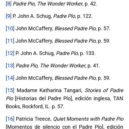
[8]
Padre Pio, The Wonder Worker
, p. 42.
[9]
P. John A. Schug,
Padre Pío
, p. 122.
[10]
John McCaffery,
Blessed Padre Pio
, p. 57.
[11]
John McCaffery,
Blessed Padre Pio
, p. 59.
[12]
P. John A. Schug,
Padre Pío
, p. 133.
[13]
Padre Pio, The Wonder Worker
, p. 41.
[14]
John McCaffery,
Blessed Padre Pio
, p. 59.
[15]
Madame Katharina Tangari,
Stories of Padre
Pio
[Historias del Padre Pío], edición inglesa, TAN
Books, Rockford, IL. p. 57.
[16]
Patricia Treece,
Quiet Moments with Padre Pio
[Momentos de silencio con el Padre Pío], edición