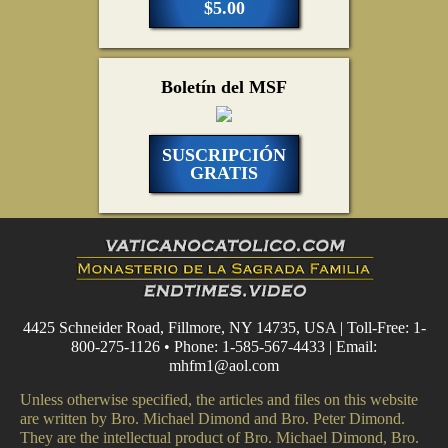
$5.00
Boletín del MSF
SUSCRIPCIÓN
GRATIS
4425 Schneider Road, Fillmore, NY 14735, USA | Toll-Free: 1-
800-275-1126 • Phone: 1-585-567-4433 | Email:
mhfm1@aol.com
Unless otherwise specified, the articles and files on this website
are written by Bro. Michael Dimond and Bro. Peter Dimond.
They are the intellectual product of Bro. Michael Dimond, Bro.