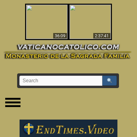
Le dispararon y vio el
Los ‘magos’ prueban
infierno - Video
la existencia del
impactante que
mundo espiritual
debería ver
36:09
2:37:41