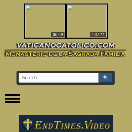
Le dispararon y vio el
Los ‘magos’ prueban
infierno - Video
la existencia del
impactante que
mundo espiritual
debería ver
36:09
2:37:41