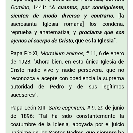
Domino,
1441: “
A cuantos, por consiguiente,
sienten de modo diverso y contrario
, [la
sacrosanta Iglesia romana] los condena,
reprueba y anatematiza, y
proclama que son
ajenos al cuerpo de Cristo
, que es la Iglesia
”.
Papa Pío XI,
Mortalium animos
, # 11, 6 de enero
de 1928: "Ahora bien, en esta única Iglesia de
Cristo nadie vive y nadie persevera, que no
reconozca y acepte con obediencia la suprema
autoridad de Pedro y de sus legítimos
sucesores".
Papa León XIII,
Satis cognitum
, # 9, 29 de junio
de 1896: “Tal ha sido constantemente la
costumbre de la Iglesia, apoyada por el juicio
unánime de los Santos Padres,
que siempre ha