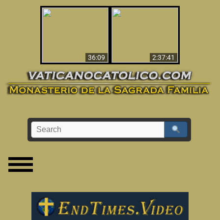
Le dispararon y vio el
Los ‘magos’ prueban
infierno - Video
la existencia del
impactante que
mundo espiritual
debería ver
36:09
2:37:41