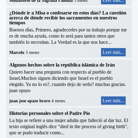
Leer más...
Monasterio de la Sagrada Familia
3 meses
¿Dónde ir a Misa o confesarse en estos días? La cuestión
acerca de dónde recibir los sacramentos en nuestros
tiempos
Buenos días, Primero, agradecerles por su trabajo porque me
es de mucha ayuda, como lo será para tantos otros que
también lo necesitan. La Verdad es la que nos hace...
Leer más...
Marcelo
3 meses
Algunos hechos sobre la república islámica de Irán
Quiero hacer una pregunta con respecto al pueblo de
Israel,Muchos siguen diciendo que Israel es el pueblo
elegido. Ya no lo es?, cuando dejo de serlo? muchas gracias.
juan opazo
Leer más...
juan jose opazo bravo
4 meses
Historias personales sobre el Padre Pío
La hija se refiere a una mujer adulta que falleció al dar luz. El
texto original inglés dice "died in the process of giving birth",
que se pudo traducir como...