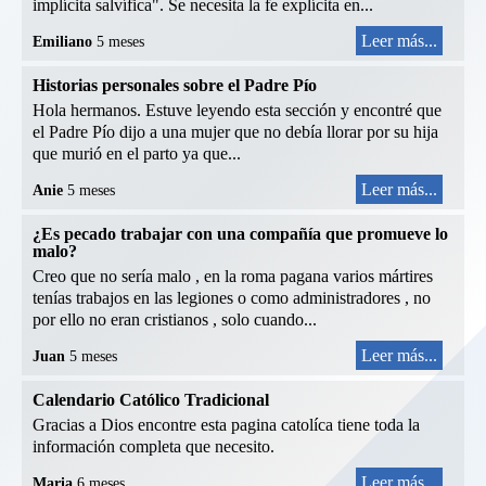
implícita salvífica". Se necesita la fe explícita en...
Leer más...
Emiliano
5 meses
Historias personales sobre el Padre Pío
Hola hermanos. Estuve leyendo esta sección y encontré que
el Padre Pío dijo a una mujer que no debía llorar por su hija
que murió en el parto ya que...
Leer más...
Anie
5 meses
¿Es pecado trabajar con una compañía que promueve lo
malo?
Creo que no sería malo , en la roma pagana varios mártires
tenías trabajos en las legiones o como administradores , no
por ello no eran cristianos , solo cuando...
Leer más...
Juan
5 meses
Calendario Católico Tradicional
Gracias a Dios encontre esta pagina catolíca tiene toda la
información completa que necesito.
Leer más...
Maria
6 meses