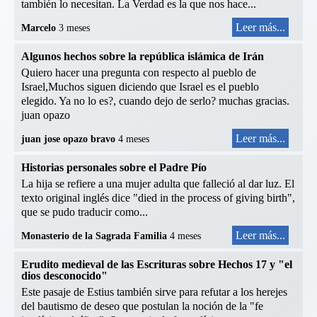
también lo necesitan. La Verdad es la que nos hace...
Leer más...
Marcelo
3 meses
Algunos hechos sobre la república islámica de Irán
Quiero hacer una pregunta con respecto al pueblo de
Israel,Muchos siguen diciendo que Israel es el pueblo
elegido. Ya no lo es?, cuando dejo de serlo? muchas gracias.
juan opazo
Leer más...
juan jose opazo bravo
4 meses
Historias personales sobre el Padre Pío
La hija se refiere a una mujer adulta que falleció al dar luz. El
texto original inglés dice "died in the process of giving birth",
que se pudo traducir como...
Leer más...
Monasterio de la Sagrada Familia
4 meses
Erudito medieval de las Escrituras sobre Hechos 17 y "el
dios desconocido"
Este pasaje de Estius también sirve para refutar a los herejes
del bautismo de deseo que postulan la noción de la "fe