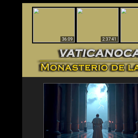
Le dispararon y vio el
Los ‘magos’ prueban
infierno - Video
¡El A
la existencia del
impactante que
Iden
mundo espiritual
debería ver
36:09
2:37:41
<