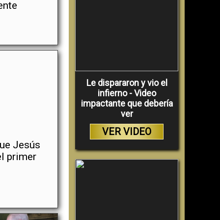
ente
Le dispararon y vio el
infierno - Video
impactante que debería
ver
VER VIDEO
que Jesús
l primer