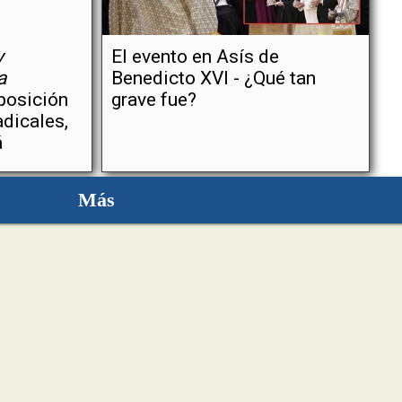
y
El evento en Asís de
a
Benedicto XVI - ¿Qué tan
 posición
grave fue?
adicales,
á
acerdote
Más
osición