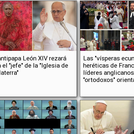
antipapa León XIV rezará
Las "vísperas ecu
 el "jefe" de la "Iglesia de
heréticas de Fran
laterra"
líderes anglicanos
"ortodoxos" orient