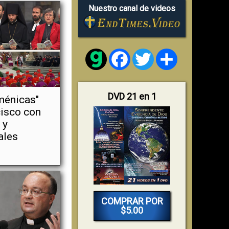
Nuestro canal de videos
Facebook
Twitter
Share
DVD 21 en 1
ménicas"
cisco con
 y
ales
COMPRAR POR
$5.00