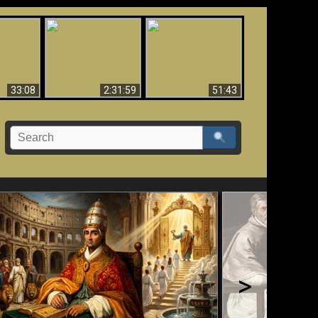
Ha Caído,
El Tercer Secreto de
Creación y Milagros -
do!!
Fátima - Edición Final
Versión abreviada
33:08
2:31:59
51:43
>