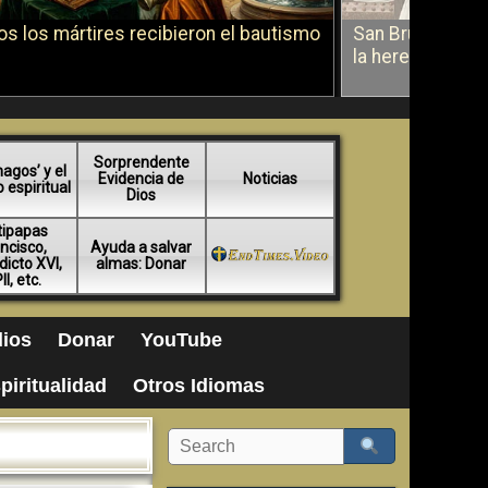
s los mártires recibieron el bautismo
San Bruno sobr
la herejía
Sorprendente
agos’ y el
Evidencia de
Noticias
espiritual
Dios
tipapas
ncisco,
Ayuda a salvar
icto XVI,
almas: Donar
II, etc.
ios
Donar
YouTube
piritualidad
Otros Idiomas