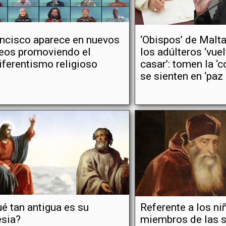
ncisco aparece en nuevos
‘Obispos’ de Malta
eos promoviendo el
los adúlteros ‘vue
iferentismo religioso
casar’: tomen la ‘
se sienten en ‘paz
é tan antigua es su
Referente a los ni
esia?
miembros de las 