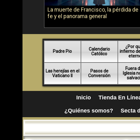
La muerte de Francisco, la pérdida de 
fe y el panorama general
¿Por qu
Calendario
Padre Pio
infierno d
Católico
etern
Fuera d
Las herejías en el
Pasos de
Iglesia 
Vaticano II
Conversión
salvac
Inicio
Tienda En Líne
¿Quiénes somos?
Secta d