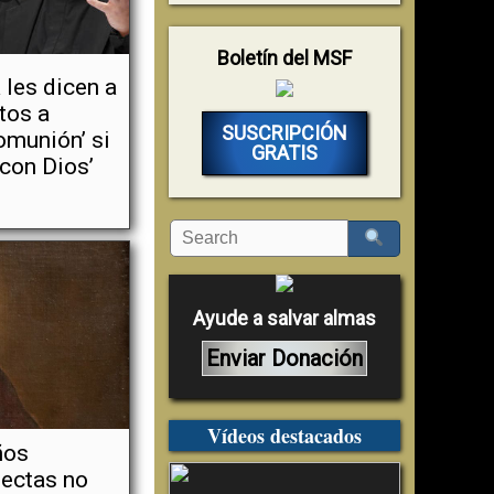
Boletín del MSF
 les dicen a
ltos a
SUSCRIPCIÓN
comunión’ si
GRATIS
 con Dios’
Ayude a salvar almas
Enviar Donación
Vídeos destacados
ños
sectas no