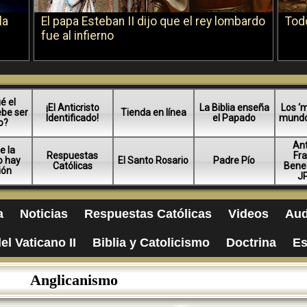
la
El papa Esteban II dijo que el rey lombardo
Todo
fue al infierno
é el
¡El Anticristo
La Biblia enseña
Los ‘m
ebe ser
Tienda en línea
Identificado!
el Papado
mundo 
o?
An
e la
Respuestas
Fra
no hay
El Santo Rosario
Padre Pío
Católicas
Bened
ión
JP
a
Noticias
Respuestas Católicas
Videos
Aud
el Vaticano II
Biblia y Catolicismo
Doctrina
Es
Anglicanismo