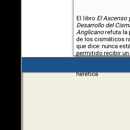
El libro
El Ascenso 
Desarrollo del Cism
Anglicano
refuta la
de los cismáticos r
que dice: nunca est
permitido recibir un
sacramento de un s
que sostenga una p
herética