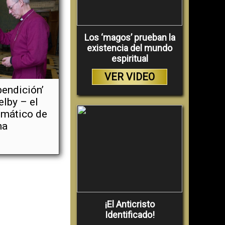
Los ‘magos’ prueban la
existencia del mundo
espiritual
VER VIDEO
bendición’
elby – el
ismático de
na
¡El Anticristo
Identificado!