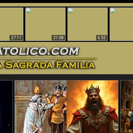
nticristo
Sorprendente
Por qué el infierno
¡¡Babilonia 
tificado!
Evidencia de Dios -
debe ser eterno
Ha Caí
27:11
31:08
6:32