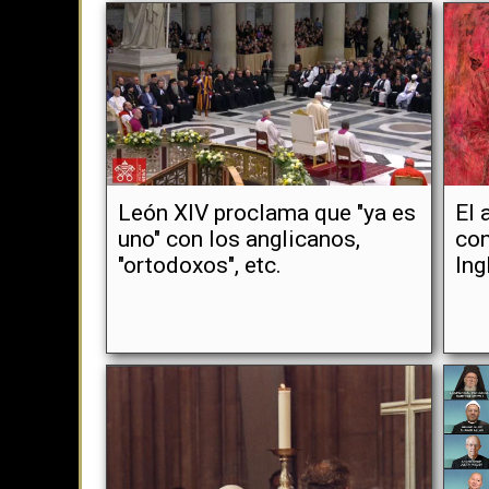
León XIV proclama que "ya es
El 
uno" con los anglicanos,
con
"ortodoxos", etc.
Ing