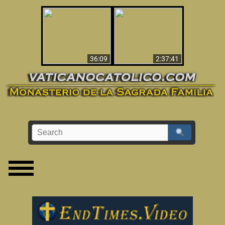
Le dispararon y vio el
Los ‘magos’ prueban
infierno - Video
la existencia del
impactante que
mundo espiritual
debería ver
36:09
2:37:41