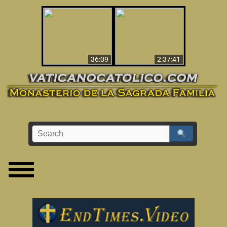
Le dispararon y vio el
Los ‘magos’ prueban
infierno - Video
la existencia del
impactante que
mundo espiritual
debería ver
36:09
2:37:41