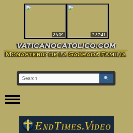
Le dispararon y vio el
Los ‘magos’ prueban
infierno - Video
la existencia del
impactante que
mundo espiritual
debería ver
36:09
2:37:41