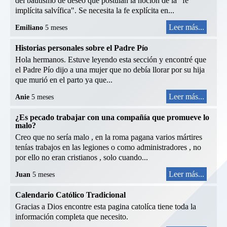
del bautismo de deseo que postulan la noción de la "fe
implícita salvífica". Se necesita la fe explícita en...
Leer más...
Emiliano
5 meses
Historias personales sobre el Padre Pío
Hola hermanos. Estuve leyendo esta sección y encontré que
el Padre Pío dijo a una mujer que no debía llorar por su hija
que murió en el parto ya que...
Leer más...
Anie
5 meses
¿Es pecado trabajar con una compañía que promueve lo
malo?
Creo que no sería malo , en la roma pagana varios mártires
tenías trabajos en las legiones o como administradores , no
por ello no eran cristianos , solo cuando...
Leer más...
Juan
5 meses
Calendario Católico Tradicional
Gracias a Dios encontre esta pagina catolíca tiene toda la
información completa que necesito.