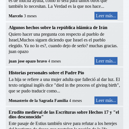
es de mucha ayuda, como lo será para tantos otros que
también lo necesitan. La Verdad es la que nos hace...
Leer más...
Marcelo
3 meses
Algunos hechos sobre la república islámica de Irán
Quiero hacer una pregunta con respecto al pueblo de
Israel,Muchos siguen diciendo que Israel es el pueblo
elegido. Ya no lo es?, cuando dejo de serlo? muchas gracias.
juan opazo
Leer más...
juan jose opazo bravo
4 meses
Historias personales sobre el Padre Pío
La hija se refiere a una mujer adulta que falleció al dar luz. El
texto original inglés dice "died in the process of giving birth",
que se pudo traducir como...
Leer más...
Monasterio de la Sagrada Familia
4 meses
Erudito medieval de las Escrituras sobre Hechos 17 y "el
dios desconocido"
Este pasaje de Estius también sirve para refutar a los herejes