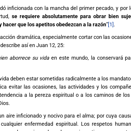
dó inficionada con la mancha del primer pecado, y por l
rtud,
se requiere absolutamente para obrar bien suje
hacer que los apetitos obedezcan a la razón
”
[1]
.
cción dramática, especialmente cortar con las ocasione
describe así en Juan 12, 25:
ien aborrece su vida
en este mundo, la conservará pa
a vida deben estar sometidas radicalmente a los mandato
ica evitar las ocasiones, las actividades y los compañ
a tendencia a la pereza espiritual o a los caminos de l
Dios.
un aire inficionado y nocivo para el alma; por cuya caus
e cualquier enfermedad espiritual. Los respetos human