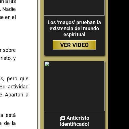
n a las
. Nadie
e en el
Los ‘magos’ prueban la
existencia del mundo
espiritual
VER VIDEO
er sobre
isto, y
es, pero que
Su actividad
e. Apartan la
la está
¡El Anticristo
a de la
Identificado!