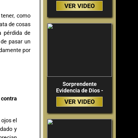
VER VIDEO
 tener, como
ata de cosas
a pérdida de
 de pasar un
pidamente por
Sorprendente
Evidencia de Dios -
 contra
VER VIDEO
ojos el
ndado y
precian