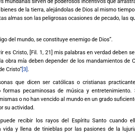
es mundanas sirven de poderosos incentivos que arrastra
bienes de la tierra, alejándolas de Dios al mismo tiempo
tas almas son las peligrosas ocasiones de pecado, las qu
migo del mundo, se constituye enemigo de Dios”.
vir es Cristo, [Fil. 1, 21] mis palabras en verdad deben s
da obra mía deben depender de los mandamientos de Cr
e Cristo”
[3]
.
nas que dicen ser católicas o cristianas practicant
 formas pecaminosas de música y entretenimiento. 
 mismas o no han vencido al mundo en un grado suficient
 su actividad.
 puede recibir los rayos del Espíritu Santo cuando el
vida y llena de tinieblas por las pasiones de la lujuri