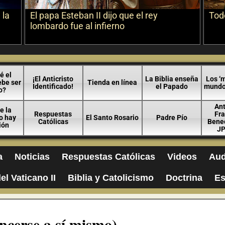
 la
El papa Esteban II dijo que el rey
Todo
lombardo fue al infierno
é el
¡El Anticristo
La Biblia enseña
Los ‘m
ebe ser
Tienda en línea
Identificado!
el Papado
mundo 
o?
An
e la
Respuestas
Fra
no hay
El Santo Rosario
Padre Pío
Católicas
Bened
ión
JP
a
Noticias
Respuestas Católicas
Videos
Aud
el Vaticano II
Biblia y Catolicismo
Doctrina
Es
ncerse a sí mismo)