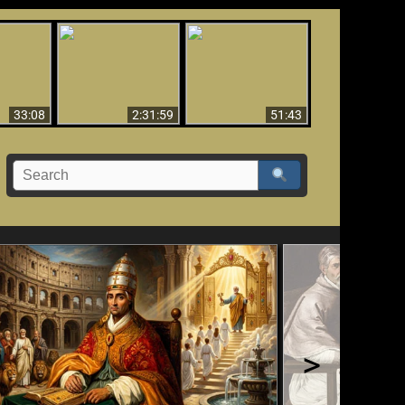
El Tercer Secreto de
Ha Caído,
Creación y Milagros -
Fátima - Edición
do!!
Versión abreviada
Final
33:08
2:31:59
51:43
>