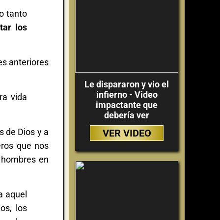
o tanto
tar los
s anteriores
Le dispararon y vio el
infierno - Video
ra vida
impactante que
debería ver
s de Dios y a
VER VIDEO
eros que nos
os hombres en
a aquel
os, los