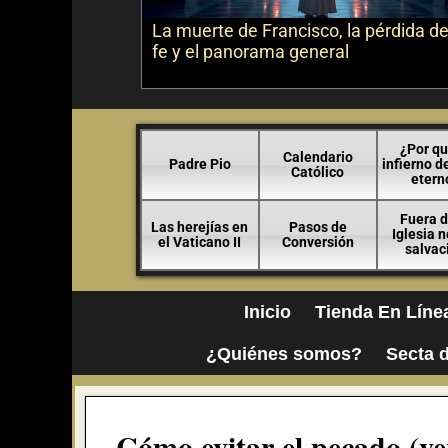
La muerte de Francisco, la pérdida de
fe y el panorama general
¿Por qu
Calendario
Padre Pio
infierno d
Católico
etern
Fuera d
Las herejías en
Pasos de
Iglesia 
el Vaticano II
Conversión
salvac
Inicio
Tienda En Líne
¿Quiénes somos?
Secta d
Cómo evitar el pecado (ve