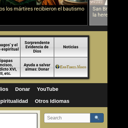
s los mártires recibieron el bautismo
San Bruno sobr
la herejía
Sorprendente
agos’ y el
Evidencia de
Noticias
espiritual
Dios
tipapas
ncisco,
Ayuda a salvar
icto XVI,
almas: Donar
II, etc.
ios
Donar
YouTube
piritualidad
Otros Idiomas