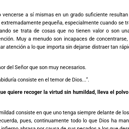
vencerse a sí mismas en un grado suficiente resultan
n extremadamente pequeña, especialmente cuando se tr
cuando se trata de cosas que no tienen valor o son un
tención. Muy a menudo son incapaces de concentrarse,
star atención a lo que importa sin dejarse distraer tan rá
mor del Señor que son muy necesarios.
abiduría consiste en el temor de Dios...”.
ue quiere recoger la virtud sin humildad, lleva el polvo
mildad consiste en que uno tenga siempre delante de los 
Recuerda, pues, continuamente todo lo que Dios ha ma
 infierno abrasa por causa de sus pecados a los que des