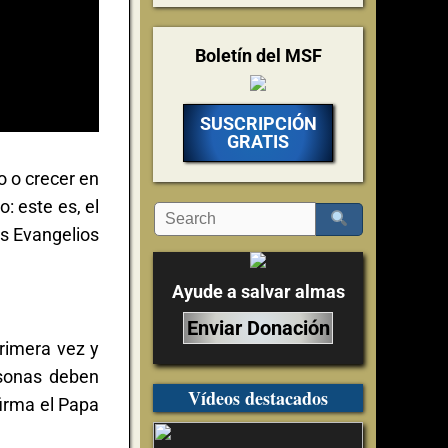
Boletín del MSF
SUSCRIPCIÓN
GRATIS
o o crecer en
: este es, el
s Evangelios
Ayude a salvar almas
Enviar Donación
rimera vez y
rsonas deben
Vídeos destacados
irma el Papa