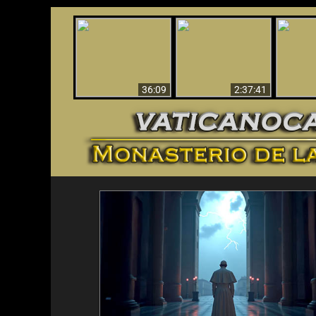
Le dispararon y vio el
Los ‘magos’ prueban
infierno - Video
¡El A
la existencia del
impactante que
Iden
mundo espiritual
debería ver
36:09
2:37:41
<