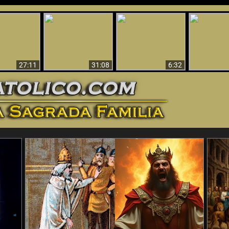
nticristo
Sorprendente
Por qué el infierno
¡¡Babilonia 
tificado!
Evidencia de Dios -
debe ser eterno
Ha Caí
27:11
31:08
6:32