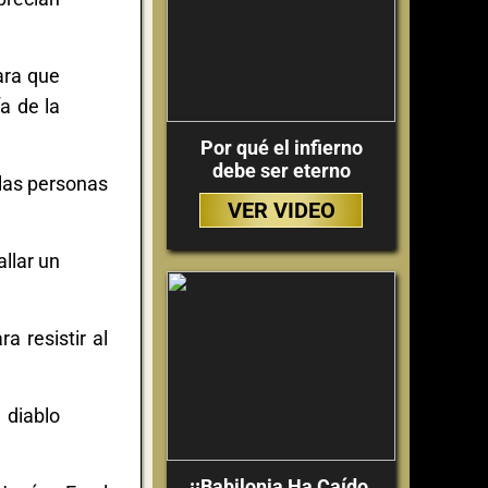
ara que
a de la
Por qué el infierno
debe ser eterno
las personas
VER VIDEO
allar un
a resistir al
 diablo
¡¡Babilonia Ha Caído,