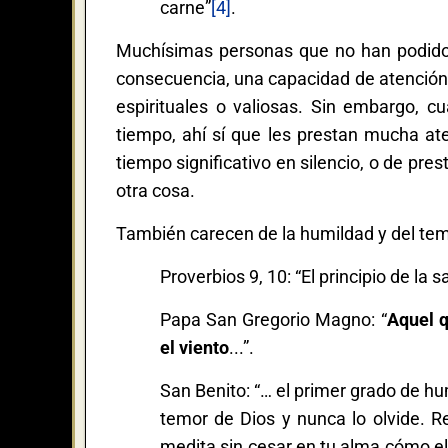
carne”
[4]
.
Muchísimas personas que no han podido 
consecuencia, una capacidad de atenció
espirituales o valiosas. Sin embargo, 
tiempo, ahí sí que les prestan mucha a
tiempo significativo en silencio, o de pre
otra cosa.
También carecen de la humildad y del te
Proverbios 9, 10: “El principio de la s
Papa San Gregorio Magno: “
Aquel q
el viento
...”.
San Benito: “… el primer grado de hu
temor de Dios y nunca lo olvide. 
medita sin cesar en tu alma cómo el