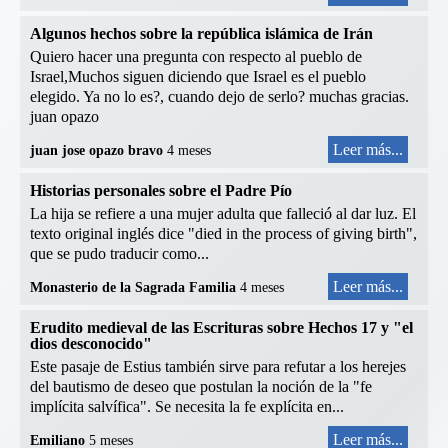
Algunos hechos sobre la república islámica de Irán
Quiero hacer una pregunta con respecto al pueblo de
Israel,Muchos siguen diciendo que Israel es el pueblo
elegido. Ya no lo es?, cuando dejo de serlo? muchas gracias.
juan opazo
Leer más...
juan jose opazo bravo
4 meses
Historias personales sobre el Padre Pío
La hija se refiere a una mujer adulta que falleció al dar luz. El
texto original inglés dice "died in the process of giving birth",
que se pudo traducir como...
Leer más...
Monasterio de la Sagrada Familia
4 meses
Erudito medieval de las Escrituras sobre Hechos 17 y "el
dios desconocido"
Este pasaje de Estius también sirve para refutar a los herejes
del bautismo de deseo que postulan la noción de la "fe
implícita salvífica". Se necesita la fe explícita en...
Leer más...
Emiliano
5 meses