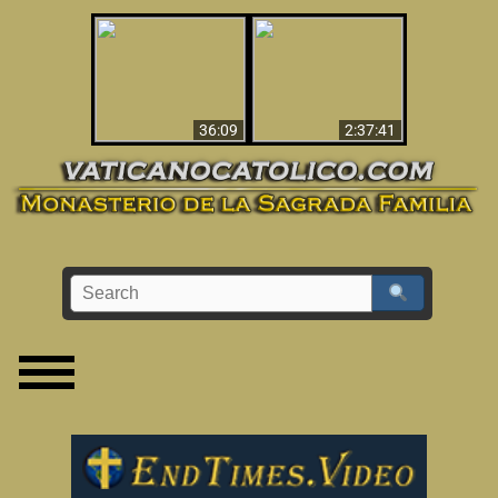
Le dispararon y vio el
Los ‘magos’ prueban
infierno - Video
la existencia del
impactante que
mundo espiritual
debería ver
36:09
2:37:41