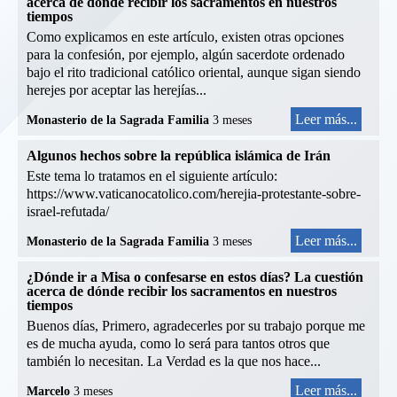
acerca de dónde recibir los sacramentos en nuestros
tiempos
Como explicamos en este artículo, existen otras opciones
para la confesión, por ejemplo, algún sacerdote ordenado
bajo el rito tradicional católico oriental, aunque sigan siendo
herejes por aceptar las herejías...
Leer más...
Monasterio de la Sagrada Familia
3 meses
Algunos hechos sobre la república islámica de Irán
Este tema lo tratamos en el siguiente artículo:
https://www.vaticanocatolico.com/herejia-protestante-sobre-
israel-refutada/
Leer más...
Monasterio de la Sagrada Familia
3 meses
¿Dónde ir a Misa o confesarse en estos días? La cuestión
acerca de dónde recibir los sacramentos en nuestros
tiempos
Buenos días, Primero, agradecerles por su trabajo porque me
es de mucha ayuda, como lo será para tantos otros que
también lo necesitan. La Verdad es la que nos hace...
Leer más...
Marcelo
3 meses