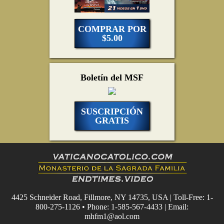
COMPRAR POR
$5.00
Boletín del MSF
SUSCRIPCIÓN
GRATIS
4425 Schneider Road, Fillmore, NY 14735, USA | Toll-Free: 1-
800-275-1126 • Phone: 1-585-567-4433 | Email:
mhfm1@aol.com