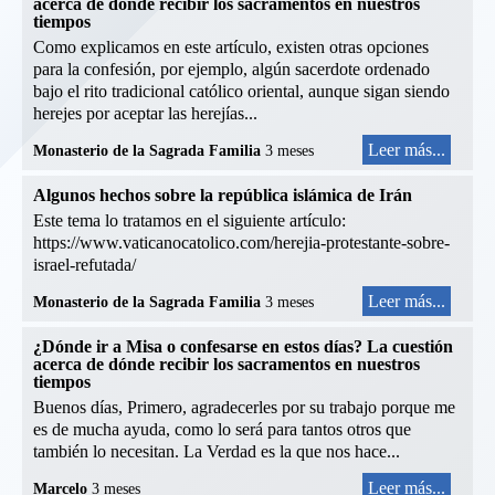
acerca de dónde recibir los sacramentos en nuestros
tiempos
Como explicamos en este artículo, existen otras opciones
para la confesión, por ejemplo, algún sacerdote ordenado
bajo el rito tradicional católico oriental, aunque sigan siendo
herejes por aceptar las herejías...
Leer más...
Monasterio de la Sagrada Familia
3 meses
Algunos hechos sobre la república islámica de Irán
Este tema lo tratamos en el siguiente artículo:
https://www.vaticanocatolico.com/herejia-protestante-sobre-
israel-refutada/
Leer más...
Monasterio de la Sagrada Familia
3 meses
¿Dónde ir a Misa o confesarse en estos días? La cuestión
acerca de dónde recibir los sacramentos en nuestros
tiempos
Buenos días, Primero, agradecerles por su trabajo porque me
es de mucha ayuda, como lo será para tantos otros que
también lo necesitan. La Verdad es la que nos hace...
Leer más...
Marcelo
3 meses