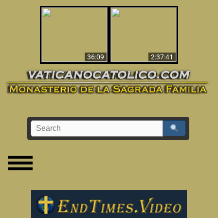
Le dispararon y vio el
Los ‘magos’ prueban
infierno - Video
la existencia del
impactante que
mundo espiritual
debería ver
36:09
2:37:41