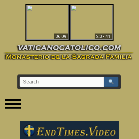
Le dispararon y vio el
Los ‘magos’ prueban
infierno - Video
la existencia del
impactante que
mundo espiritual
debería ver
36:09
2:37:41