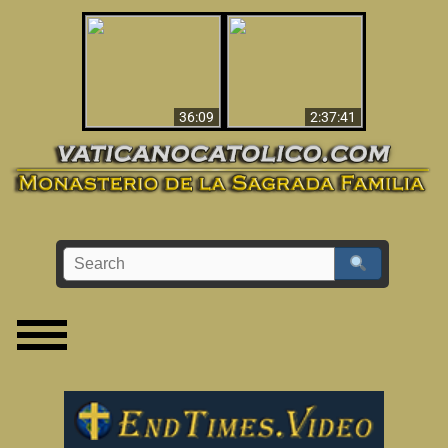
Le dispararon y vio el
Los ‘magos’ prueban
infierno - Video
la existencia del
impactante que
mundo espiritual
debería ver
36:09
2:37:41