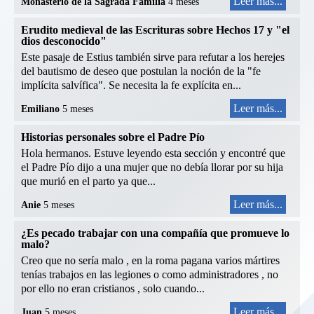
Leer más...
Monasterio de la Sagrada Familia
4 meses
Erudito medieval de las Escrituras sobre Hechos 17 y "el
dios desconocido"
Este pasaje de Estius también sirve para refutar a los herejes
del bautismo de deseo que postulan la noción de la "fe
implícita salvífica". Se necesita la fe explícita en...
Leer más...
Emiliano
5 meses
Historias personales sobre el Padre Pío
Hola hermanos. Estuve leyendo esta sección y encontré que
el Padre Pío dijo a una mujer que no debía llorar por su hija
que murió en el parto ya que...
Leer más...
Anie
5 meses
¿Es pecado trabajar con una compañía que promueve lo
malo?
Creo que no sería malo , en la roma pagana varios mártires
tenías trabajos en las legiones o como administradores , no
por ello no eran cristianos , solo cuando...
Leer más...
Juan
5 meses