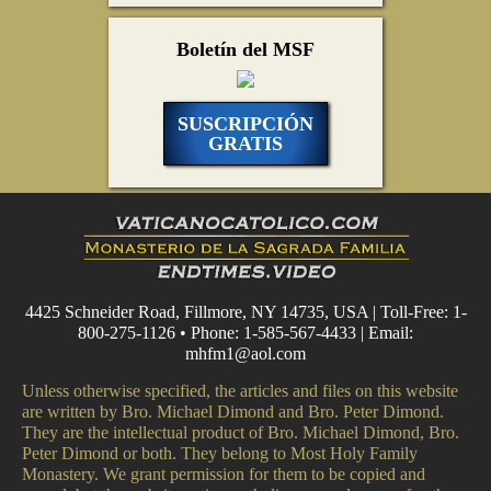
Boletín del MSF
SUSCRIPCIÓN
GRATIS
4425 Schneider Road, Fillmore, NY 14735, USA | Toll-Free: 1-
800-275-1126 • Phone: 1-585-567-4433 | Email:
mhfm1@aol.com
Unless otherwise specified, the articles and files on this website
are written by Bro. Michael Dimond and Bro. Peter Dimond.
They are the intellectual product of Bro. Michael Dimond, Bro.
Peter Dimond or both. They belong to Most Holy Family
Monastery. We grant permission for them to be copied and