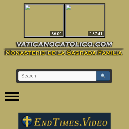
Le dispararon y vio el
Los ‘magos’ prueban
infierno - Video
la existencia del
impactante que
mundo espiritual
debería ver
36:09
2:37:41