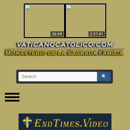
Le dispararon y vio el
Los ‘magos’ prueban
infierno - Video
la existencia del
impactante que
mundo espiritual
debería ver
36:09
2:37:41